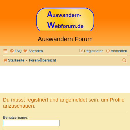
Auswandern Forum
FAQ
Spenden
Registrieren
Anmelden
S
Startseite
Foren-Übersicht
u
c
h
e
Du musst registriert und angemeldet sein, um Profile
anzuschauen.
Benutzername: