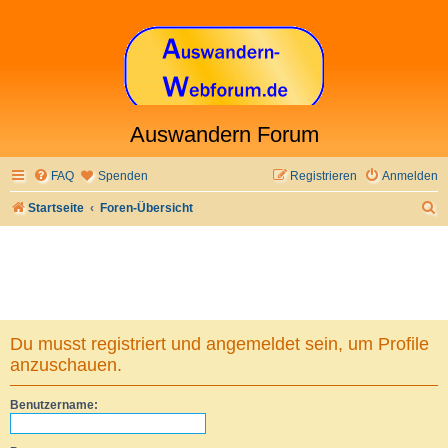
Auswandern Forum
FAQ
Spenden
Registrieren
Anmelden
S
Startseite
Foren-Übersicht
u
c
h
e
Du musst registriert und angemeldet sein, um Profile
anzuschauen.
Benutzername: