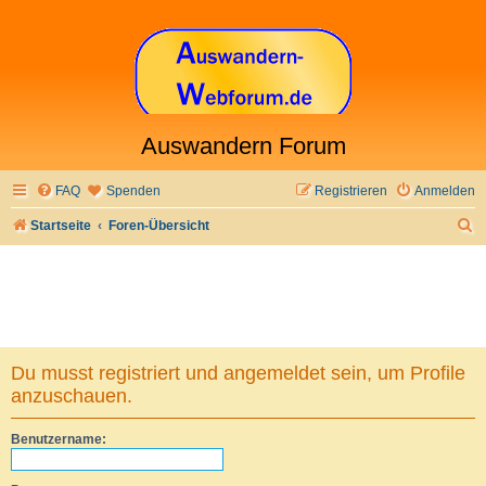
Auswandern Forum
FAQ
Spenden
Registrieren
Anmelden
S
Startseite
Foren-Übersicht
u
c
h
e
Du musst registriert und angemeldet sein, um Profile
anzuschauen.
Benutzername: