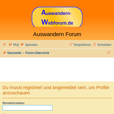
Auswandern Forum
FAQ
Spenden
Registrieren
Anmelden
S
Startseite
Foren-Übersicht
u
c
h
e
Du musst registriert und angemeldet sein, um Profile
anzuschauen.
Benutzername: