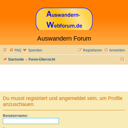
Auswandern Forum
FAQ
Spenden
Registrieren
Anmelden
S
Startseite
Foren-Übersicht
u
c
h
e
Du musst registriert und angemeldet sein, um Profile
anzuschauen.
Benutzername: