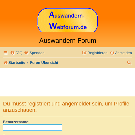
Auswandern Forum
FAQ
Spenden
Registrieren
Anmelden
S
Startseite
Foren-Übersicht
u
c
h
e
Du musst registriert und angemeldet sein, um Profile
anzuschauen.
Benutzername: