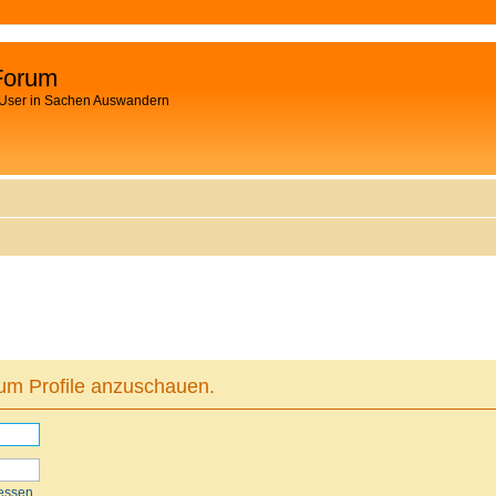
Forum
 User in Sachen Auswandern
 um Profile anzuschauen.
essen