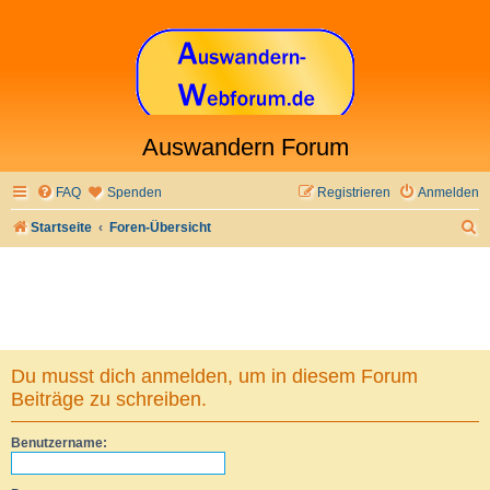
Auswandern Forum
FAQ
Spenden
Registrieren
Anmelden
S
Startseite
Foren-Übersicht
u
c
h
e
Du musst dich anmelden, um in diesem Forum
Beiträge zu schreiben.
Benutzername: