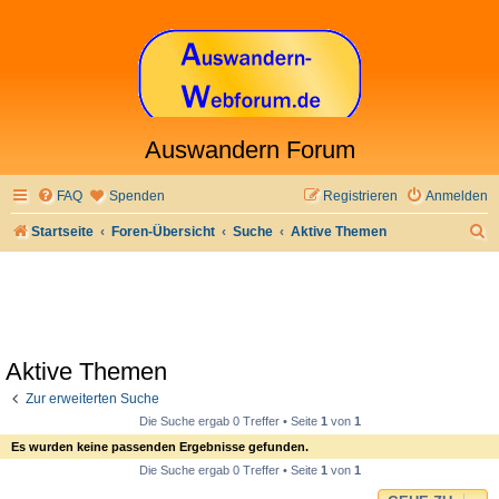
Auswandern Forum
FAQ
Spenden
Registrieren
Anmelden
S
Startseite
Foren-Übersicht
Suche
Aktive Themen
u
c
h
e
Aktive Themen
Zur erweiterten Suche
Die Suche ergab 0 Treffer • Seite
1
von
1
Es wurden keine passenden Ergebnisse gefunden.
Die Suche ergab 0 Treffer • Seite
1
von
1