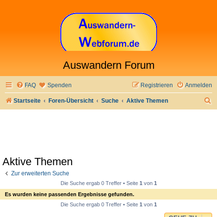
Auswandern Forum
FAQ
Spenden
Registrieren
Anmelden
S
Startseite
Foren-Übersicht
Suche
Aktive Themen
u
c
h
e
Aktive Themen
Zur erweiterten Suche
Die Suche ergab 0 Treffer • Seite
1
von
1
Es wurden keine passenden Ergebnisse gefunden.
Die Suche ergab 0 Treffer • Seite
1
von
1