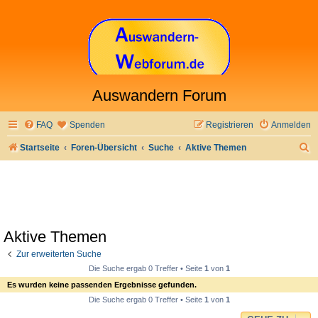
Auswandern Forum
FAQ
Spenden
Registrieren
Anmelden
S
Startseite
Foren-Übersicht
Suche
Aktive Themen
u
c
h
e
Aktive Themen
Zur erweiterten Suche
Die Suche ergab 0 Treffer • Seite
1
von
1
Es wurden keine passenden Ergebnisse gefunden.
Die Suche ergab 0 Treffer • Seite
1
von
1