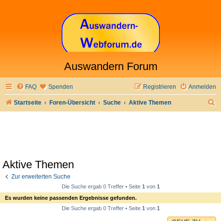
Auswandern Forum
FAQ
Spenden
Registrieren
Anmelden
S
Startseite
Foren-Übersicht
Suche
Aktive Themen
u
c
h
e
Aktive Themen
Zur erweiterten Suche
Die Suche ergab 0 Treffer • Seite
1
von
1
Es wurden keine passenden Ergebnisse gefunden.
Die Suche ergab 0 Treffer • Seite
1
von
1