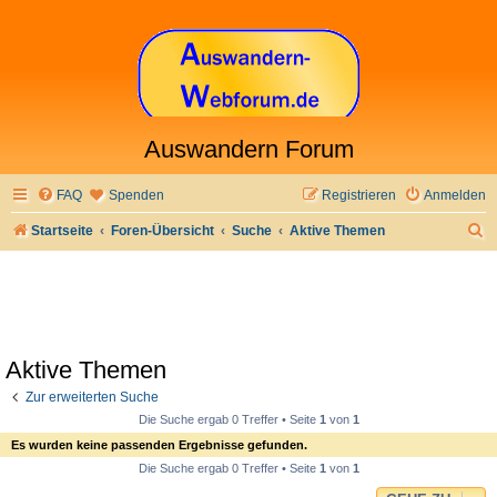
Auswandern Forum
FAQ
Spenden
Registrieren
Anmelden
S
Startseite
Foren-Übersicht
Suche
Aktive Themen
u
c
h
e
Aktive Themen
Zur erweiterten Suche
Die Suche ergab 0 Treffer • Seite
1
von
1
Es wurden keine passenden Ergebnisse gefunden.
Die Suche ergab 0 Treffer • Seite
1
von
1