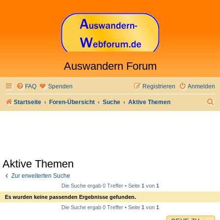
Auswandern Forum
FAQ
Spenden
Registrieren
Anmelden
S
Startseite
Foren-Übersicht
Suche
Aktive Themen
u
c
h
e
Aktive Themen
Zur erweiterten Suche
Die Suche ergab 0 Treffer • Seite
1
von
1
Es wurden keine passenden Ergebnisse gefunden.
Die Suche ergab 0 Treffer • Seite
1
von
1