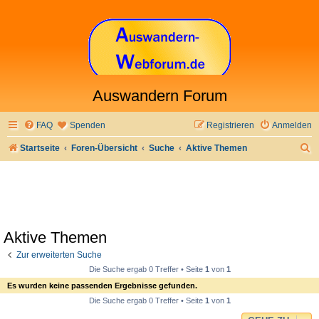
Auswandern Forum
FAQ
Spenden
Registrieren
Anmelden
S
Startseite
Foren-Übersicht
Suche
Aktive Themen
u
c
h
e
Aktive Themen
Zur erweiterten Suche
Die Suche ergab 0 Treffer • Seite
1
von
1
Es wurden keine passenden Ergebnisse gefunden.
Die Suche ergab 0 Treffer • Seite
1
von
1