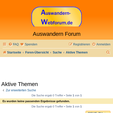
Auswandern Forum
FAQ
Spenden
Registrieren
Anmelden
S
Startseite
Foren-Übersicht
Suche
Aktive Themen
u
c
h
e
Aktive Themen
Zur erweiterten Suche
Die Suche ergab 0 Treffer • Seite
1
von
1
Es wurden keine passenden Ergebnisse gefunden.
Die Suche ergab 0 Treffer • Seite
1
von
1