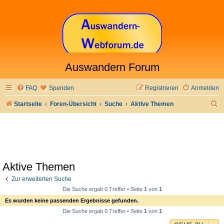
Auswandern Forum
FAQ
Spenden
Registrieren
Anmelden
S
Startseite
Foren-Übersicht
Suche
Aktive Themen
u
c
h
e
Aktive Themen
Zur erweiterten Suche
Die Suche ergab 0 Treffer • Seite
1
von
1
Es wurden keine passenden Ergebnisse gefunden.
Die Suche ergab 0 Treffer • Seite
1
von
1