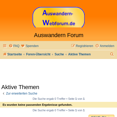
Auswandern Forum
FAQ
Spenden
Registrieren
Anmelden
S
Startseite
Foren-Übersicht
Suche
Aktive Themen
u
c
h
e
Aktive Themen
Zur erweiterten Suche
Die Suche ergab 0 Treffer • Seite
1
von
1
Es wurden keine passenden Ergebnisse gefunden.
Die Suche ergab 0 Treffer • Seite
1
von
1