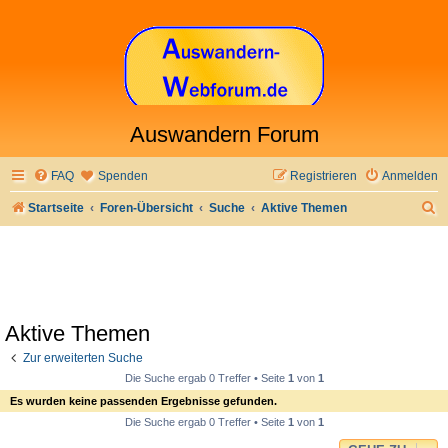
Auswandern Forum
FAQ
Spenden
Registrieren
Anmelden
S
Startseite
Foren-Übersicht
Suche
Aktive Themen
u
c
h
e
Aktive Themen
Zur erweiterten Suche
Die Suche ergab 0 Treffer • Seite
1
von
1
Es wurden keine passenden Ergebnisse gefunden.
Die Suche ergab 0 Treffer • Seite
1
von
1