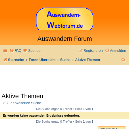
Auswandern Forum
FAQ
Spenden
Registrieren
Anmelden
S
Startseite
Foren-Übersicht
Suche
Aktive Themen
u
c
h
e
Aktive Themen
Zur erweiterten Suche
Die Suche ergab 0 Treffer • Seite
1
von
1
Es wurden keine passenden Ergebnisse gefunden.
Die Suche ergab 0 Treffer • Seite
1
von
1