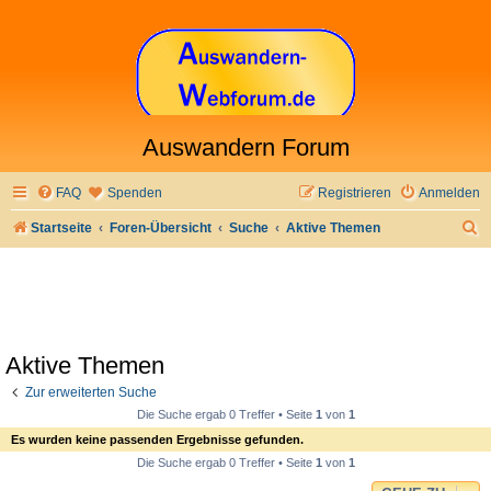
Auswandern Forum
FAQ
Spenden
Registrieren
Anmelden
S
Startseite
Foren-Übersicht
Suche
Aktive Themen
u
c
h
e
Aktive Themen
Zur erweiterten Suche
Die Suche ergab 0 Treffer • Seite
1
von
1
Es wurden keine passenden Ergebnisse gefunden.
Die Suche ergab 0 Treffer • Seite
1
von
1