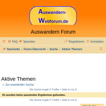
Auswandern Forum
FAQ
Spenden
Registrieren
Anmelden
S
Startseite
Foren-Übersicht
Suche
Aktive Themen
u
c
h
e
Aktive Themen
Zur erweiterten Suche
Die Suche ergab 0 Treffer • Seite
1
von
1
Es wurden keine passenden Ergebnisse gefunden.
Die Suche ergab 0 Treffer • Seite
1
von
1