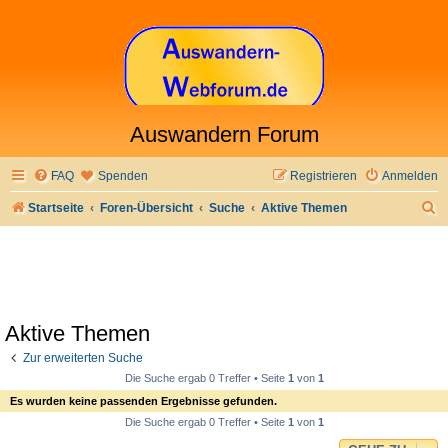
Auswandern Forum
FAQ
Spenden
Registrieren
Anmelden
S
Startseite
Foren-Übersicht
Suche
Aktive Themen
u
c
h
e
Aktive Themen
Zur erweiterten Suche
Die Suche ergab 0 Treffer • Seite
1
von
1
Es wurden keine passenden Ergebnisse gefunden.
Die Suche ergab 0 Treffer • Seite
1
von
1