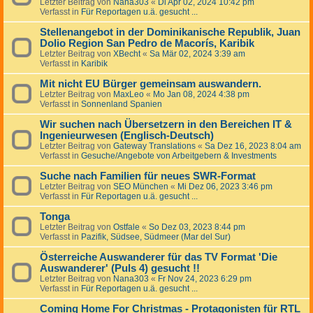
Letzter Beitrag von
Nana303
«
Di Apr 02, 2024 10:42 pm
Verfasst in
Für Reportagen u.ä. gesucht ...
Stellenangebot in der Dominikanische Republik, Juan
Dolio Region San Pedro de Macorís, Karibik
Letzter Beitrag von
XBecht
«
Sa Mär 02, 2024 3:39 am
Verfasst in
Karibik
Mit nicht EU Bürger gemeinsam auswandern.
Letzter Beitrag von
MaxLeo
«
Mo Jan 08, 2024 4:38 pm
Verfasst in
Sonnenland Spanien
Wir suchen nach Übersetzern in den Bereichen IT &
Ingenieurwesen (Englisch-Deutsch)
Letzter Beitrag von
Gateway Translations
«
Sa Dez 16, 2023 8:04 am
Verfasst in
Gesuche/Angebote von Arbeitgebern & Investments
Suche nach Familien für neues SWR-Format
Letzter Beitrag von
SEO München
«
Mi Dez 06, 2023 3:46 pm
Verfasst in
Für Reportagen u.ä. gesucht ...
Tonga
Letzter Beitrag von
Ostfale
«
So Dez 03, 2023 8:44 pm
Verfasst in
Pazifik, Südsee, Südmeer (Mar del Sur)
Österreiche Auswanderer für das TV Format 'Die
Auswanderer' (Puls 4) gesucht !!
Letzter Beitrag von
Nana303
«
Fr Nov 24, 2023 6:29 pm
Verfasst in
Für Reportagen u.ä. gesucht ...
Coming Home For Christmas - Protagonisten für RTL