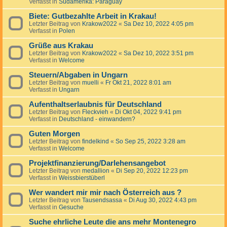
Verfasst in
Südamerika: Paraguay
Biete: Gutbezahlte Arbeit in Krakau!
Letzter Beitrag von
Krakow2022
«
Sa Dez 10, 2022 4:05 pm
Verfasst in
Polen
Grüße aus Krakau
Letzter Beitrag von
Krakow2022
«
Sa Dez 10, 2022 3:51 pm
Verfasst in
Welcome
Steuern/Abgaben in Ungarn
Letzter Beitrag von
muelli
«
Fr Okt 21, 2022 8:01 am
Verfasst in
Ungarn
Aufenthaltserlaubnis für Deutschland
Letzter Beitrag von
Fleckvieh
«
Di Okt 04, 2022 9:41 pm
Verfasst in
Deutschland - einwandern?
Guten Morgen
Letzter Beitrag von
findelkind
«
So Sep 25, 2022 3:28 am
Verfasst in
Welcome
Projektfinanzierung/Darlehensangebot
Letzter Beitrag von
medallion
«
Di Sep 20, 2022 12:23 pm
Verfasst in
Weissbierstüberl
Wer wandert mir mir nach Österreich aus ?
Letzter Beitrag von
Tausendsassa
«
Di Aug 30, 2022 4:43 pm
Verfasst in
Gesuche
Suche ehrliche Leute die ans mehr Montenegro