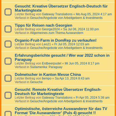
Gesucht: Kreative Übersetzer Englisch-Deutsch für
Marketingtexte
Letzter Beitrag von
Gateway Translations
«
Mo Aug 05, 2024 4:17 am
Verfasst in
Gesuche/Angebote von Arbeitgebern & Investments
Tipps für Reisen nach Georgien
Letzter Beitrag von
George2024
«
Sa Jul 06, 2024 11:00 pm
Verfasst in
Allgemeines zum Thema Auswandern
Organic-Fruit-Farm in DomRep zu verkaufen!
Letzter Beitrag von
Leo21
«
Fr Jul 05, 2024 12:03 am
Verfasst in
Gesuche/Angebote von Arbeitgebern & Investments
Erfahrungsberichte gesucht / Wer war 2022 schon in
Paraguay
Letzter Beitrag von
Erdbeerpudel
«
Mi Jun 05, 2024 8:17 pm
Verfasst in
Südamerika: Paraguay
Dolmetscher in Kanton Messe China
Letzter Beitrag von
tiempo
«
Sa Apr 13, 2024 8:43 am
Verfasst in
Gesuche
Gesucht: Remote Kreative Übersetzer Englisch-
Deutsch für Marketingtexte
Letzter Beitrag von
Gateway Translations
«
Fr Apr 05, 2024 5:36 am
Verfasst in
Gesuche/Angebote von Arbeitgebern & Investments
Optimistische, österreiche Auswanderer für das TV
Format 'Die Auswanderer' (Puls 4) gesucht !!