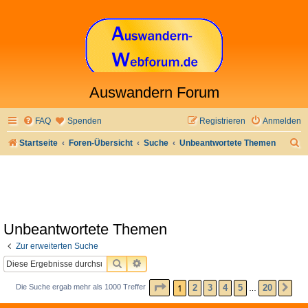
Auswandern Forum
FAQ
Spenden
Registrieren
Anmelden
S
Startseite
Foren-Übersicht
Suche
Unbeantwortete Themen
u
c
h
e
Unbeantwortete Themen
Zur erweiterten Suche
SUCHE
ERWEITERTE SUCHE
SEITE
1
VON
20
1
2
3
4
5
20
Die Suche ergab mehr als 1000 Treffer
NÄ
…