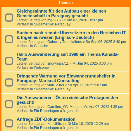
Themen
Gleichgesinnte für den Aufbau einer kleinen
Gemeinschaft in Paraguay gesucht
Letzter Beitrag von
mg327
«
Fr Jan 02, 2026 10:37 pm
Verfasst in
Südamerika: Paraguay
Suchen nach remote Übersetzern in den Bereichen IT
& Ingenieurwesen (Englisch-Deutsch)
Letzter Beitrag von
Gateway Translations
«
Sa Sep 06, 2025 3:40 pm
Verfasst in
Gesuche
Hallo Auswanderung seit 1998 ein Thema Kanada-
Team
Letzter Beitrag von
snowman711
«
Mi Jun 04, 2025 3:03 pm
Verfasst in
Welcome
Dringende Warnung vor Einwanderungshelfer in
Paraguay: Mariscal Consulting
Letzter Beitrag von
violi12369
«
Sa Apr 12, 2025 9:07 am
Verfasst in
Südamerika: Paraguay
Die Auswanderer - Österreichische Protagonisten
gesucht!
Letzter Beitrag von
Caroline_ON-Media
«
Mo Apr 07, 2025 4:35 pm
Verfasst in
Für Reportagen u.ä. gesucht ...
Anfrage ZDF-Dokumentation
Letzter Beitrag von
KimUhlich
«
Di Mär 18, 2025 12:29 pm
Verfasst in
Für Reportagen u.ä. gesucht ...