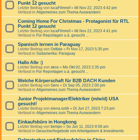
Punkt 12 gesucht
Letzter Beitrag von
lucaFilmreif
«
Mi Nov 22, 2023 4:42 pm
Verfasst in
Allgemeines zum Thema Auswandern
Coming Home For Christmas - Protagonist für RTL
Punkt 12 gesucht
Letzter Beitrag von
lucaFilmreif
«
Mi Nov 22, 2023 4:41 pm
Verfasst in
Für Reportagen u.ä. gesucht ...
Spanisch lernen in Paraguay
Letzter Beitrag von
Ostfale
«
Fr Nov 17, 2023 5:35 pm
Verfasst in
Südamerika: Paraguay
Hallo Alle :)
Letzter Beitrag von
akos
«
Mo Okt 02, 2023 2:35 pm
Verfasst in
Für Reportagen u.ä. gesucht ...
Welche Körperschaft für B2B DACH Kunden
Letzter Beitrag von
Gero
«
Di Sep 05, 2023 2:00 pm
Verfasst in
Allgemeines zum Thema Auswandern
Junior Projektmanager/Elektriker (m/w/d) USA
gesucht!
Letzter Beitrag von
elena.solik
«
Di Jun 27, 2023 7:23 pm
Verfasst in
Allgemeines zum Thema Auswandern
Einkaufsbüro in Hongkong
Letzter Beitrag von
tiempo
«
So Jun 11, 2023 9:58 am
Verfasst in
Gesuche/Angebote von Arbeitgebern & Investments