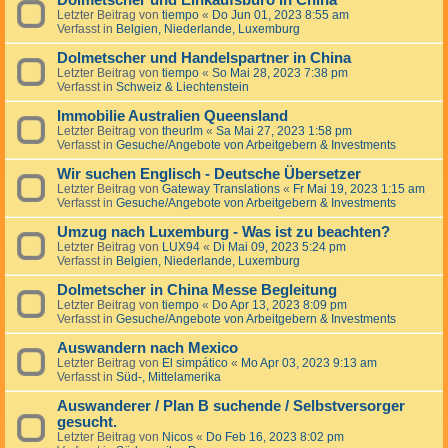
Dolmetscher und Einkaufsbüro in China
Letzter Beitrag von
tiempo
«
Do Jun 01, 2023 8:55 am
Verfasst in
Belgien, Niederlande, Luxemburg
Dolmetscher und Handelspartner in China
Letzter Beitrag von
tiempo
«
So Mai 28, 2023 7:38 pm
Verfasst in
Schweiz & Liechtenstein
Immobilie Australien Queensland
Letzter Beitrag von
theurlm
«
Sa Mai 27, 2023 1:58 pm
Verfasst in
Gesuche/Angebote von Arbeitgebern & Investments
Wir suchen Englisch - Deutsche Übersetzer
Letzter Beitrag von
Gateway Translations
«
Fr Mai 19, 2023 1:15 am
Verfasst in
Gesuche/Angebote von Arbeitgebern & Investments
Umzug nach Luxemburg - Was ist zu beachten?
Letzter Beitrag von
LUX94
«
Di Mai 09, 2023 5:24 pm
Verfasst in
Belgien, Niederlande, Luxemburg
Dolmetscher in China Messe Begleitung
Letzter Beitrag von
tiempo
«
Do Apr 13, 2023 8:09 pm
Verfasst in
Gesuche/Angebote von Arbeitgebern & Investments
Auswandern nach Mexico
Letzter Beitrag von
El simpático
«
Mo Apr 03, 2023 9:13 am
Verfasst in
Süd-, Mittelamerika
Auswanderer / Plan B suchende / Selbstversorger
gesucht.
Letzter Beitrag von
Nicos
«
Do Feb 16, 2023 8:02 pm