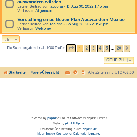
auswandern würden
Letzter Beitrag von
tattoorai
«
Di Aug 30, 2022 1:45 pm
Verfasst in
Allgemein
Vorstellung eines Neuen Plan Auswandern Mexico
Letzter Beitrag von
Tobicito
«
So Aug 28, 2022 9:52 pm
Verfasst in
Welcome
SEITE
1
VON
20
1
2
3
4
5
20
Die Suche ergab mehr als 1000 Treffer
NÄ
…
GEHE ZU
Startseite
Foren-Übersicht
Alle Zeiten sind
UTC+02:00
Powered by
phpBB
® Forum Software © phpBB Limited
Style by
phpBB Spain
Deutsche Übersetzung durch
phpBB.de
Moon Image Courtesy of Calendrier Lunaire.