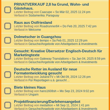
PRIVATVERKAUF 2,8 ha Grund, Wohn- und
Gästehaus.
Letzter Beitrag von
Caacupe
«
So Mär 02, 2025 11:24 pm
Verfasst in
Südamerika: Paraguay
Raus aus Ostfriesland
Letzter Beitrag von
Roadrunner84
«
Do Feb 20, 2025 7:42 pm
Verfasst in
Welcome
Dolmetscher in Guangzhou
Letzter Beitrag von
tiempo
«
Sa Feb 01, 2025 12:29 pm
Verfasst in
Gesuche/Angebote von Arbeitgebern & Investments
Gesucht: Kreative Übersetzer Englisch-Deutsch für
Marketingtexte
Letzter Beitrag von
Gateway Translations
«
Sa Jan 04, 2025 8:59 pm
Verfasst in
Gesuche/Angebote von Arbeitgebern & Investments
Deutsche Retter im Ausland für neue
Formatentwicklung gesucht
Letzter Beitrag von
JulianeTV
«
Mi Okt 09, 2024 12:26 pm
Verfasst in
Für Reportagen u.ä. gesucht ...
Biete kleines Haus
Letzter Beitrag von
hans1608sh
«
Mo Sep 23, 2024 9:02 pm
Verfasst in
Ungarn
Projektfinanzierung/Darlehensangebot
Letzter Beitrag von
medallion
«
Mi Sep 11, 2024 1:41 pm
Verfasst in
Gesuche/Angebote von Arbeitgebern & Investments