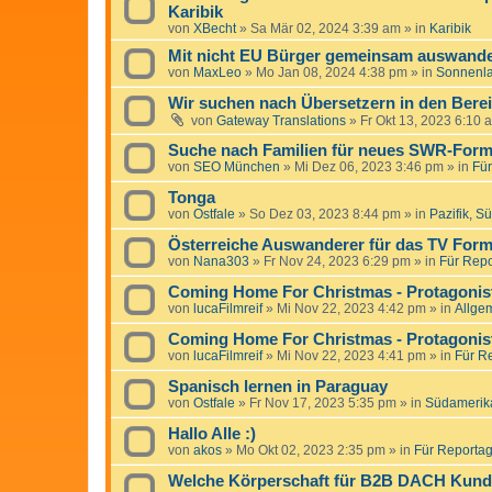
Karibik
von
XBecht
»
Sa Mär 02, 2024 3:39 am
» in
Karibik
Mit nicht EU Bürger gemeinsam auswande
von
MaxLeo
»
Mo Jan 08, 2024 4:38 pm
» in
Sonnenl
Wir suchen nach Übersetzern in den Bere
von
Gateway Translations
»
Fr Okt 13, 2023 6:10 
Suche nach Familien für neues SWR-Form
von
SEO München
»
Mi Dez 06, 2023 3:46 pm
» in
Für
Tonga
von
Ostfale
»
So Dez 03, 2023 8:44 pm
» in
Pazifik, S
Österreiche Auswanderer für das TV Forma
von
Nana303
»
Fr Nov 24, 2023 6:29 pm
» in
Für Repo
Coming Home For Christmas - Protagonist
von
lucaFilmreif
»
Mi Nov 22, 2023 4:42 pm
» in
Allge
Coming Home For Christmas - Protagonist
von
lucaFilmreif
»
Mi Nov 22, 2023 4:41 pm
» in
Für Re
Spanisch lernen in Paraguay
von
Ostfale
»
Fr Nov 17, 2023 5:35 pm
» in
Südamerik
Hallo Alle :)
von
akos
»
Mo Okt 02, 2023 2:35 pm
» in
Für Reportage
Welche Körperschaft für B2B DACH Kun