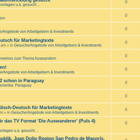
matentwicklung gesucht
0
ortagen u.ä. gesucht ...
0
arn
0
/Angebote von Arbeitgebern & Investments
utsch für Marketingtexte
0
7 am
» in
Gesuche/Angebote von Arbeitgebern & Investments
0
emeines zum Thema Auswandern
en!
0
/Angebote von Arbeitgebern & Investments
22 schon in Paraguay
0
amerika: Paraguay
0
lisch-Deutsch für Marketingtexte
0
am
» in
Gesuche/Angebote von Arbeitgebern & Investments
ür das TV Format 'Die Auswanderer' (Puls 4)
0
rtagen u.ä. gesucht ...
ublik, Juan Dolio Region San Pedro de Macorís,