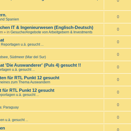
0
rn.
0
and Spanien
ichen IT & Ingenieurwesen (Englisch-Deutsch)
0
am
» in
Gesuche/Angebote von Arbeitgebern & Investments
at
0
 Reportagen u.ä. gesucht ...
0
üdsee, Südmeer (Mar del Sur)
t 'Die Auswanderer' (Puls 4) gesucht !!
0
rtagen u.ä. gesucht ...
en für RTL Punkt 12 gesucht
0
meines zum Thema Auswandern
 für RTL Punkt 12 gesucht
0
portagen u.ä. gesucht ...
0
a: Paraguay
0
n u.ä. gesucht ...
den
0