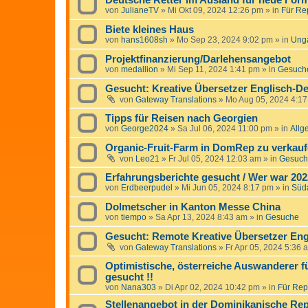
Deutsche Retter im Ausland für neue For
von
JulianeTV
»
Mi Okt 09, 2024 12:26 pm
» in
Für Rep
Biete kleines Haus
von
hans1608sh
»
Mo Sep 23, 2024 9:02 pm
» in
Ung
Projektfinanzierung/Darlehensangebot
von
medallion
»
Mi Sep 11, 2024 1:41 pm
» in
Gesuche
Gesucht: Kreative Übersetzer Englisch-De
von
Gateway Translations
»
Mo Aug 05, 2024 4:1
Tipps für Reisen nach Georgien
von
George2024
»
Sa Jul 06, 2024 11:00 pm
» in
Allg
Organic-Fruit-Farm in DomRep zu verkauf
von
Leo21
»
Fr Jul 05, 2024 12:03 am
» in
Gesuche
Erfahrungsberichte gesucht / Wer war 20
von
Erdbeerpudel
»
Mi Jun 05, 2024 8:17 pm
» in
Süd
Dolmetscher in Kanton Messe China
von
tiempo
»
Sa Apr 13, 2024 8:43 am
» in
Gesuche
Gesucht: Remote Kreative Übersetzer Eng
von
Gateway Translations
»
Fr Apr 05, 2024 5:36 
Optimistische, österreiche Auswanderer f
gesucht !!
von
Nana303
»
Di Apr 02, 2024 10:42 pm
» in
Für Repo
Stellenangebot in der Dominikanische Rep