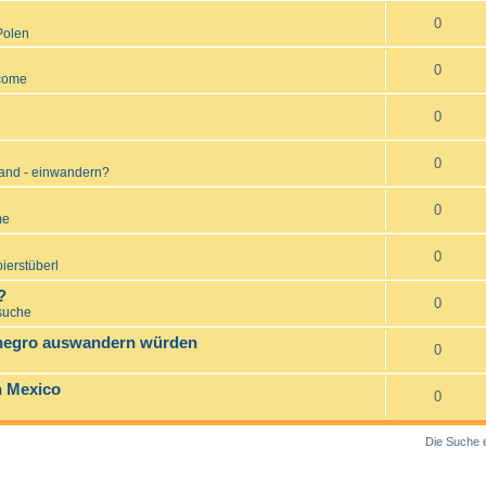
0
Polen
0
come
0
0
and - einwandern?
0
me
0
ierstüberl
?
0
suche
enegro auswandern würden
0
n Mexico
0
Die Suche 