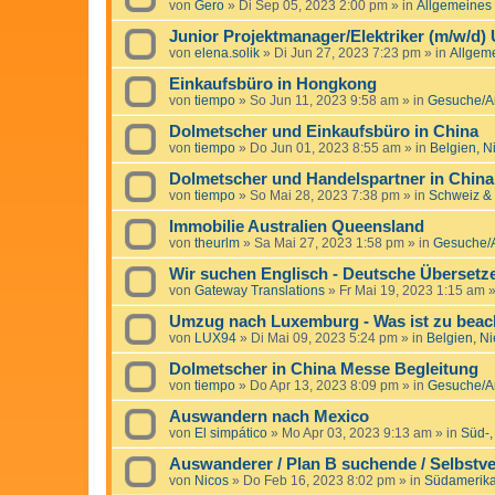
von
Gero
»
Di Sep 05, 2023 2:00 pm
» in
Allgemeines
Junior Projektmanager/Elektriker (m/w/d)
von
elena.solik
»
Di Jun 27, 2023 7:23 pm
» in
Allgem
Einkaufsbüro in Hongkong
von
tiempo
»
So Jun 11, 2023 9:58 am
» in
Gesuche/An
Dolmetscher und Einkaufsbüro in China
von
tiempo
»
Do Jun 01, 2023 8:55 am
» in
Belgien, 
Dolmetscher und Handelspartner in China
von
tiempo
»
So Mai 28, 2023 7:38 pm
» in
Schweiz & 
Immobilie Australien Queensland
von
theurlm
»
Sa Mai 27, 2023 1:58 pm
» in
Gesuche/A
Wir suchen Englisch - Deutsche Übersetz
von
Gateway Translations
»
Fr Mai 19, 2023 1:15 am
»
Umzug nach Luxemburg - Was ist zu beac
von
LUX94
»
Di Mai 09, 2023 5:24 pm
» in
Belgien, N
Dolmetscher in China Messe Begleitung
von
tiempo
»
Do Apr 13, 2023 8:09 pm
» in
Gesuche/An
Auswandern nach Mexico
von
El simpático
»
Mo Apr 03, 2023 9:13 am
» in
Süd-,
Auswanderer / Plan B suchende / Selbstve
von
Nicos
»
Do Feb 16, 2023 8:02 pm
» in
Südamerika