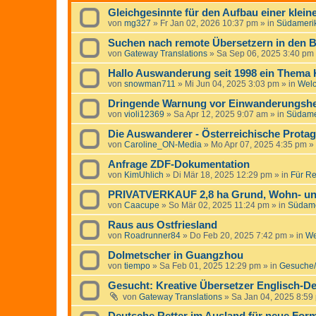
Gleichgesinnte für den Aufbau einer klei
von
mg327
»
Fr Jan 02, 2026 10:37 pm
» in
Südameri
Suchen nach remote Übersetzern in den B
von
Gateway Translations
»
Sa Sep 06, 2025 3:40 pm
Hallo Auswanderung seit 1998 ein Thema
von
snowman711
»
Mi Jun 04, 2025 3:03 pm
» in
Wel
Dringende Warnung vor Einwanderungshelf
von
violi12369
»
Sa Apr 12, 2025 9:07 am
» in
Südame
Die Auswanderer - Österreichische Protag
von
Caroline_ON-Media
»
Mo Apr 07, 2025 4:35 pm
» 
Anfrage ZDF-Dokumentation
von
KimUhlich
»
Di Mär 18, 2025 12:29 pm
» in
Für Re
PRIVATVERKAUF 2,8 ha Grund, Wohn- un
von
Caacupe
»
So Mär 02, 2025 11:24 pm
» in
Südame
Raus aus Ostfriesland
von
Roadrunner84
»
Do Feb 20, 2025 7:42 pm
» in
We
Dolmetscher in Guangzhou
von
tiempo
»
Sa Feb 01, 2025 12:29 pm
» in
Gesuche/
Gesucht: Kreative Übersetzer Englisch-De
von
Gateway Translations
»
Sa Jan 04, 2025 8:59