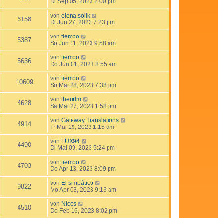
Di Sep 05, 2023 2:00 pm
von
elena.solik
6158
Di Jun 27, 2023 7:23 pm
von
tiempo
5387
So Jun 11, 2023 9:58 am
von
tiempo
5636
Do Jun 01, 2023 8:55 am
von
tiempo
10609
So Mai 28, 2023 7:38 pm
von
theurlm
4628
Sa Mai 27, 2023 1:58 pm
von
Gateway Translations
4914
Fr Mai 19, 2023 1:15 am
von
LUX94
4490
Di Mai 09, 2023 5:24 pm
von
tiempo
4703
Do Apr 13, 2023 8:09 pm
von
El simpático
9822
Mo Apr 03, 2023 9:13 am
von
Nicos
4510
Do Feb 16, 2023 8:02 pm