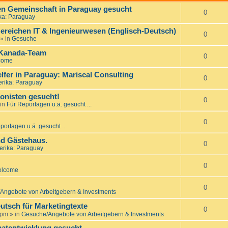
nen Gemeinschaft in Paraguay gesucht
0
ka: Paraguay
ereichen IT & Ingenieurwesen (Englisch-Deutsch)
0
» in
Gesuche
 Kanada-Team
0
come
er in Paraguay: Mariscal Consulting
0
rika: Paraguay
onisten gesucht!
0
in
Für Reportagen u.ä. gesucht ...
0
portagen u.ä. gesucht ...
d Gästehaus.
0
rika: Paraguay
0
lcome
0
Angebote von Arbeitgebern & Investments
utsch für Marketingtexte
0
 pm
» in
Gesuche/Angebote von Arbeitgebern & Investments