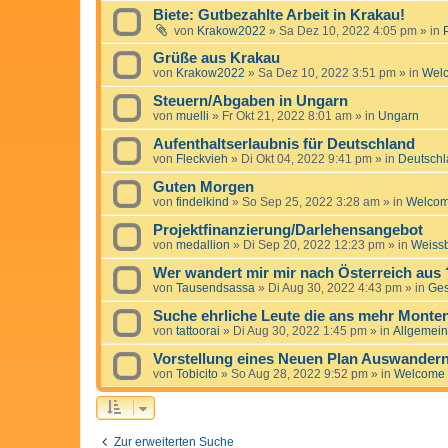
Biete: Gutbezahlte Arbeit in Krakau!
von
Krakow2022
»
Sa Dez 10, 2022 4:05 pm
» in
Grüße aus Krakau
von
Krakow2022
»
Sa Dez 10, 2022 3:51 pm
» in
Wel
Steuern/Abgaben in Ungarn
von
muelli
»
Fr Okt 21, 2022 8:01 am
» in
Ungarn
Aufenthaltserlaubnis für Deutschland
von
Fleckvieh
»
Di Okt 04, 2022 9:41 pm
» in
Deutschl
Guten Morgen
von
findelkind
»
So Sep 25, 2022 3:28 am
» in
Welco
Projektfinanzierung/Darlehensangebot
von
medallion
»
Di Sep 20, 2022 12:23 pm
» in
Weissb
Wer wandert mir mir nach Österreich aus 
von
Tausendsassa
»
Di Aug 30, 2022 4:43 pm
» in
Ge
Suche ehrliche Leute die ans mehr Mont
von
tattoorai
»
Di Aug 30, 2022 1:45 pm
» in
Allgemein
Vorstellung eines Neuen Plan Auswander
von
Tobicito
»
So Aug 28, 2022 9:52 pm
» in
Welcome
Zur erweiterten Suche