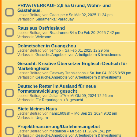
PRIVATVERKAUF 2,8 ha Grund, Wohn- und
Gästehaus.
Letzter Beitrag von
Caacupe
«
So Mär 02, 2025 11:24 pm
Verfasst in
Südamerika: Paraguay
Raus aus Ostfriesland
Letzter Beitrag von
Roadrunner84
«
Do Feb 20, 2025 7:42 pm
Verfasst in
Welcome
Dolmetscher in Guangzhou
Letzter Beitrag von
tiempo
«
Sa Feb 01, 2025 12:29 pm
Verfasst in
Gesuche/Angebote von Arbeitgebern & Investments
Gesucht: Kreative Übersetzer Englisch-Deutsch für
Marketingtexte
Letzter Beitrag von
Gateway Translations
«
Sa Jan 04, 2025 8:59 pm
Verfasst in
Gesuche/Angebote von Arbeitgebern & Investments
Deutsche Retter im Ausland für neue
Formatentwicklung gesucht
Letzter Beitrag von
JulianeTV
«
Mi Okt 09, 2024 12:26 pm
Verfasst in
Für Reportagen u.ä. gesucht ...
Biete kleines Haus
Letzter Beitrag von
hans1608sh
«
Mo Sep 23, 2024 9:02 pm
Verfasst in
Ungarn
Projektfinanzierung/Darlehensangebot
Letzter Beitrag von
medallion
«
Mi Sep 11, 2024 1:41 pm
Verfasst in
Gesuche/Angebote von Arbeitgebern & Investments