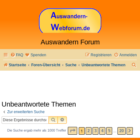
Auswandern Forum
FAQ
Spenden
Registrieren
Anmelden
S
Startseite
Foren-Übersicht
Suche
Unbeantwortete Themen
u
c
h
e
Unbeantwortete Themen
Zur erweiterten Suche
SUCHE
ERWEITERTE SUCHE
SEITE
1
VON
20
1
2
3
4
5
20
Die Suche ergab mehr als 1000 Treffer
NÄ
…