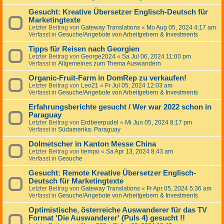
Gesucht: Kreative Übersetzer Englisch-Deutsch für
Marketingtexte
Letzter Beitrag von
Gateway Translations
«
Mo Aug 05, 2024 4:17 am
Verfasst in
Gesuche/Angebote von Arbeitgebern & Investments
Tipps für Reisen nach Georgien
Letzter Beitrag von
George2024
«
Sa Jul 06, 2024 11:00 pm
Verfasst in
Allgemeines zum Thema Auswandern
Organic-Fruit-Farm in DomRep zu verkaufen!
Letzter Beitrag von
Leo21
«
Fr Jul 05, 2024 12:03 am
Verfasst in
Gesuche/Angebote von Arbeitgebern & Investments
Erfahrungsberichte gesucht / Wer war 2022 schon in
Paraguay
Letzter Beitrag von
Erdbeerpudel
«
Mi Jun 05, 2024 8:17 pm
Verfasst in
Südamerika: Paraguay
Dolmetscher in Kanton Messe China
Letzter Beitrag von
tiempo
«
Sa Apr 13, 2024 8:43 am
Verfasst in
Gesuche
Gesucht: Remote Kreative Übersetzer Englisch-
Deutsch für Marketingtexte
Letzter Beitrag von
Gateway Translations
«
Fr Apr 05, 2024 5:36 am
Verfasst in
Gesuche/Angebote von Arbeitgebern & Investments
Optimistische, österreiche Auswanderer für das TV
Format 'Die Auswanderer' (Puls 4) gesucht !!