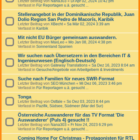
Letzter Beitrag von
Nana303
«
Di Apr 02, 2024 10:42 pm
Verfasst in
Für Reportagen u.ä. gesucht ...
Stellenangebot in der Dominikanische Republik, Juan
Dolio Region San Pedro de Macorís, Karibik
Letzter Beitrag von
XBecht
«
Sa Mär 02, 2024 3:39 am
Verfasst in
Karibik
Mit nicht EU Bürger gemeinsam auswandern.
Letzter Beitrag von
MaxLeo
«
Mo Jan 08, 2024 4:38 pm
Verfasst in
Sonnenland Spanien
Wir suchen nach Übersetzern in den Bereichen IT &
Ingenieurwesen (Englisch-Deutsch)
Letzter Beitrag von
Gateway Translations
«
Sa Dez 16, 2023 8:04 am
Verfasst in
Gesuche/Angebote von Arbeitgebern & Investments
Suche nach Familien für neues SWR-Format
Letzter Beitrag von
SEO München
«
Mi Dez 06, 2023 3:46 pm
Verfasst in
Für Reportagen u.ä. gesucht ...
Tonga
Letzter Beitrag von
Ostfale
«
So Dez 03, 2023 8:44 pm
Verfasst in
Pazifik, Südsee, Südmeer (Mar del Sur)
Österreiche Auswanderer für das TV Format 'Die
Auswanderer' (Puls 4) gesucht !!
Letzter Beitrag von
Nana303
«
Fr Nov 24, 2023 6:29 pm
Verfasst in
Für Reportagen u.ä. gesucht ...
Coming Home For Christmas - Protagonisten für RTL