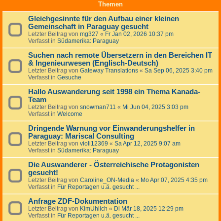
Themen
Gleichgesinnte für den Aufbau einer kleinen
Gemeinschaft in Paraguay gesucht
Letzter Beitrag von
mg327
«
Fr Jan 02, 2026 10:37 pm
Verfasst in
Südamerika: Paraguay
Suchen nach remote Übersetzern in den Bereichen IT
& Ingenieurwesen (Englisch-Deutsch)
Letzter Beitrag von
Gateway Translations
«
Sa Sep 06, 2025 3:40 pm
Verfasst in
Gesuche
Hallo Auswanderung seit 1998 ein Thema Kanada-
Team
Letzter Beitrag von
snowman711
«
Mi Jun 04, 2025 3:03 pm
Verfasst in
Welcome
Dringende Warnung vor Einwanderungshelfer in
Paraguay: Mariscal Consulting
Letzter Beitrag von
violi12369
«
Sa Apr 12, 2025 9:07 am
Verfasst in
Südamerika: Paraguay
Die Auswanderer - Österreichische Protagonisten
gesucht!
Letzter Beitrag von
Caroline_ON-Media
«
Mo Apr 07, 2025 4:35 pm
Verfasst in
Für Reportagen u.ä. gesucht ...
Anfrage ZDF-Dokumentation
Letzter Beitrag von
KimUhlich
«
Di Mär 18, 2025 12:29 pm
Verfasst in
Für Reportagen u.ä. gesucht ...