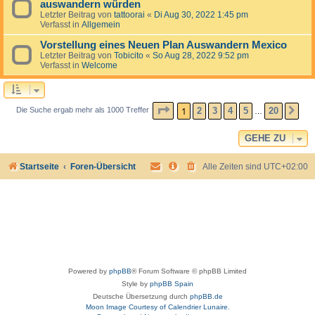
auswandern würden
Letzter Beitrag von
tattoorai
«
Di Aug 30, 2022 1:45 pm
Verfasst in
Allgemein
Vorstellung eines Neuen Plan Auswandern Mexico
Letzter Beitrag von
Tobicito
«
So Aug 28, 2022 9:52 pm
Verfasst in
Welcome
SEITE
1
VON
20
1
2
3
4
5
20
Die Suche ergab mehr als 1000 Treffer
NÄ
…
GEHE ZU
Startseite
Foren-Übersicht
Alle Zeiten sind
UTC+02:00
Powered by
phpBB
® Forum Software © phpBB Limited
Style by
phpBB Spain
Deutsche Übersetzung durch
phpBB.de
Moon Image Courtesy of Calendrier Lunaire.