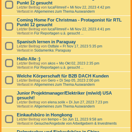
Punkt 12 gesucht
Letzter Beitrag von
lucaFilmreif
«
Mi Nov 22, 2023 4:42 pm
Verfasst in
Allgemeines zum Thema Auswandern
Coming Home For Christmas - Protagonist für RTL
Punkt 12 gesucht
Letzter Beitrag von
lucaFilmreif
«
Mi Nov 22, 2023 4:41 pm
Verfasst in
Für Reportagen u.ä. gesucht ...
Spanisch lernen in Paraguay
Letzter Beitrag von
Ostfale
«
Fr Nov 17, 2023 5:35 pm
Verfasst in
Südamerika: Paraguay
Hallo Alle :)
Letzter Beitrag von
akos
«
Mo Okt 02, 2023 2:35 pm
Verfasst in
Für Reportagen u.ä. gesucht ...
Welche Körperschaft für B2B DACH Kunden
Letzter Beitrag von
Gero
«
Di Sep 05, 2023 2:00 pm
Verfasst in
Allgemeines zum Thema Auswandern
Junior Projektmanager/Elektriker (m/w/d) USA
gesucht!
Letzter Beitrag von
elena.solik
«
Di Jun 27, 2023 7:23 pm
Verfasst in
Allgemeines zum Thema Auswandern
Einkaufsbüro in Hongkong
Letzter Beitrag von
tiempo
«
So Jun 11, 2023 9:58 am
Verfasst in
Gesuche/Angebote von Arbeitgebern & Investments