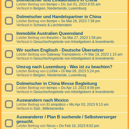
Dolmetscher und Einkaufsbüro in China
Letzter Beitrag von
tiempo
«
Do Jun 01, 2023 8:55 am
Verfasst in
Belgien, Niederlande, Luxemburg
Dolmetscher und Handelspartner in China
Letzter Beitrag von
tiempo
«
So Mai 28, 2023 7:38 pm
Verfasst in
Schweiz & Liechtenstein
Immobilie Australien Queensland
Letzter Beitrag von
theurlm
«
Sa Mai 27, 2023 1:58 pm
Verfasst in
Gesuche/Angebote von Arbeitgebern & Investments
Wir suchen Englisch - Deutsche Übersetzer
Letzter Beitrag von
Gateway Translations
«
Fr Mai 19, 2023 1:15 am
Verfasst in
Gesuche/Angebote von Arbeitgebern & Investments
Umzug nach Luxemburg - Was ist zu beachten?
Letzter Beitrag von
LUX94
«
Di Mai 09, 2023 5:24 pm
Verfasst in
Belgien, Niederlande, Luxemburg
Dolmetscher in China Messe Begleitung
Letzter Beitrag von
tiempo
«
Do Apr 13, 2023 8:09 pm
Verfasst in
Gesuche/Angebote von Arbeitgebern & Investments
Auswandern nach Mexico
Letzter Beitrag von
El simpático
«
Mo Apr 03, 2023 9:13 am
Verfasst in
Süd-, Mittelamerika
Auswanderer / Plan B suchende / Selbstversorger
gesucht.
Letzter Beitrag von
Nicos
«
Do Feb 16, 2023 8:02 pm