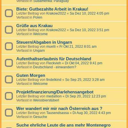
Verfasst in
Südamerika: Paraguay
Biete: Gutbezahlte Arbeit in Krakau!
Letzter Beitrag von
Krakow2022
«
Sa Dez 10, 2022 4:05 pm
Verfasst in
Polen
Grüße aus Krakau
Letzter Beitrag von
Krakow2022
«
Sa Dez 10, 2022 3:51 pm
Verfasst in
Welcome
Steuern/Abgaben in Ungarn
Letzter Beitrag von
muelli
«
Fr Okt 21, 2022 8:01 am
Verfasst in
Ungarn
Aufenthaltserlaubnis für Deutschland
Letzter Beitrag von
Fleckvieh
«
Di Okt 04, 2022 9:41 pm
Verfasst in
Deutschland - einwandern?
Guten Morgen
Letzter Beitrag von
findelkind
«
So Sep 25, 2022 3:28 am
Verfasst in
Welcome
Projektfinanzierung/Darlehensangebot
Letzter Beitrag von
medallion
«
Di Sep 20, 2022 12:23 pm
Verfasst in
Weissbierstüberl
Wer wandert mir mir nach Österreich aus ?
Letzter Beitrag von
Tausendsassa
«
Di Aug 30, 2022 4:43 pm
Verfasst in
Gesuche
Suche ehrliche Leute die ans mehr Montenegro