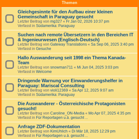
Themen
Gleichgesinnte für den Aufbau einer kleinen
Gemeinschaft in Paraguay gesucht
Letzter Beitrag von
mg327
«
Fr Jan 02, 2026 10:37 pm
Verfasst in
Südamerika: Paraguay
Suchen nach remote Übersetzern in den Bereichen IT
& Ingenieurwesen (Englisch-Deutsch)
Letzter Beitrag von
Gateway Translations
«
Sa Sep 06, 2025 3:40 pm
Verfasst in
Gesuche
Hallo Auswanderung seit 1998 ein Thema Kanada-
Team
Letzter Beitrag von
snowman711
«
Mi Jun 04, 2025 3:03 pm
Verfasst in
Welcome
Dringende Warnung vor Einwanderungshelfer in
Paraguay: Mariscal Consulting
Letzter Beitrag von
violi12369
«
Sa Apr 12, 2025 9:07 am
Verfasst in
Südamerika: Paraguay
Die Auswanderer - Österreichische Protagonisten
gesucht!
Letzter Beitrag von
Caroline_ON-Media
«
Mo Apr 07, 2025 4:35 pm
Verfasst in
Für Reportagen u.ä. gesucht ...
Anfrage ZDF-Dokumentation
Letzter Beitrag von
KimUhlich
«
Di Mär 18, 2025 12:29 pm
Verfasst in
Für Reportagen u.ä. gesucht ...