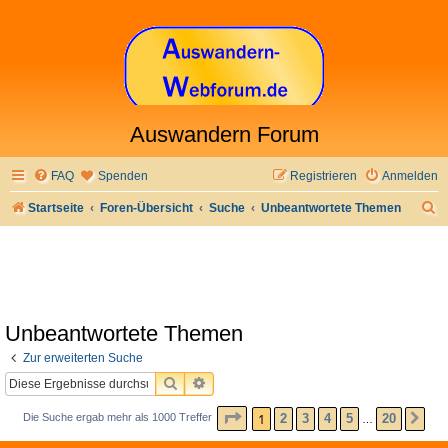
Auswandern Forum
FAQ
Spenden
Registrieren
Anmelden
S
Startseite
Foren-Übersicht
Suche
Unbeantwortete Themen
u
c
h
e
Unbeantwortete Themen
Zur erweiterten Suche
SUCHE
ERWEITERTE SUCHE
SEITE
1
VON
20
1
2
3
4
5
20
Die Suche ergab mehr als 1000 Treffer
NÄ
…