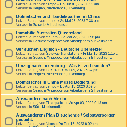
Dolmetscher und Einkaufsbüro in China
Letzter Beitrag von
tiempo
«
Do Jun 01, 2023 8:55 am
Verfasst in
Belgien, Niederlande, Luxemburg
Dolmetscher und Handelspartner in China
Letzter Beitrag von
tiempo
«
So Mai 28, 2023 7:38 pm
Verfasst in
Schweiz & Liechtenstein
Immobilie Australien Queensland
Letzter Beitrag von
theurlm
«
Sa Mai 27, 2023 1:58 pm
Verfasst in
Gesuche/Angebote von Arbeitgebern & Investments
Wir suchen Englisch - Deutsche Übersetzer
Letzter Beitrag von
Gateway Translations
«
Fr Mai 19, 2023 1:15 am
Verfasst in
Gesuche/Angebote von Arbeitgebern & Investments
Umzug nach Luxemburg - Was ist zu beachten?
Letzter Beitrag von
LUX94
«
Di Mai 09, 2023 5:24 pm
Verfasst in
Belgien, Niederlande, Luxemburg
Dolmetscher in China Messe Begleitung
Letzter Beitrag von
tiempo
«
Do Apr 13, 2023 8:09 pm
Verfasst in
Gesuche/Angebote von Arbeitgebern & Investments
Auswandern nach Mexico
Letzter Beitrag von
El simpático
«
Mo Apr 03, 2023 9:13 am
Verfasst in
Süd-, Mittelamerika
Auswanderer / Plan B suchende / Selbstversorger
gesucht.
Letzter Beitrag von
Nicos
«
Do Feb 16, 2023 8:02 pm