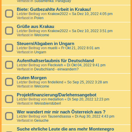
Verfasst in
Südamerika: Paraguay
Biete: Gutbezahlte Arbeit in Krakau!
Letzter Beitrag von
Krakow2022
«
Sa Dez 10, 2022 4:05 pm
Verfasst in
Polen
Grüße aus Krakau
Letzter Beitrag von
Krakow2022
«
Sa Dez 10, 2022 3:51 pm
Verfasst in
Welcome
Steuern/Abgaben in Ungarn
Letzter Beitrag von
muelli
«
Fr Okt 21, 2022 8:01 am
Verfasst in
Ungarn
Aufenthaltserlaubnis für Deutschland
Letzter Beitrag von
Fleckvieh
«
Di Okt 04, 2022 9:41 pm
Verfasst in
Deutschland - einwandern?
Guten Morgen
Letzter Beitrag von
findelkind
«
So Sep 25, 2022 3:28 am
Verfasst in
Welcome
Projektfinanzierung/Darlehensangebot
Letzter Beitrag von
medallion
«
Di Sep 20, 2022 12:23 pm
Verfasst in
Weissbierstüberl
Wer wandert mir mir nach Österreich aus ?
Letzter Beitrag von
Tausendsassa
«
Di Aug 30, 2022 4:43 pm
Verfasst in
Gesuche
Suche ehrliche Leute die ans mehr Montenegro