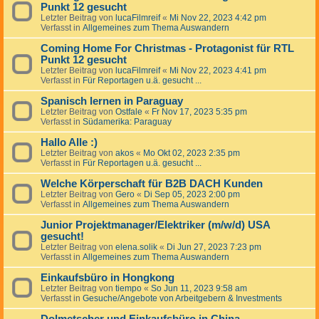
Punkt 12 gesucht
Letzter Beitrag von
lucaFilmreif
«
Mi Nov 22, 2023 4:42 pm
Verfasst in
Allgemeines zum Thema Auswandern
Coming Home For Christmas - Protagonist für RTL
Punkt 12 gesucht
Letzter Beitrag von
lucaFilmreif
«
Mi Nov 22, 2023 4:41 pm
Verfasst in
Für Reportagen u.ä. gesucht ...
Spanisch lernen in Paraguay
Letzter Beitrag von
Ostfale
«
Fr Nov 17, 2023 5:35 pm
Verfasst in
Südamerika: Paraguay
Hallo Alle :)
Letzter Beitrag von
akos
«
Mo Okt 02, 2023 2:35 pm
Verfasst in
Für Reportagen u.ä. gesucht ...
Welche Körperschaft für B2B DACH Kunden
Letzter Beitrag von
Gero
«
Di Sep 05, 2023 2:00 pm
Verfasst in
Allgemeines zum Thema Auswandern
Junior Projektmanager/Elektriker (m/w/d) USA
gesucht!
Letzter Beitrag von
elena.solik
«
Di Jun 27, 2023 7:23 pm
Verfasst in
Allgemeines zum Thema Auswandern
Einkaufsbüro in Hongkong
Letzter Beitrag von
tiempo
«
So Jun 11, 2023 9:58 am
Verfasst in
Gesuche/Angebote von Arbeitgebern & Investments