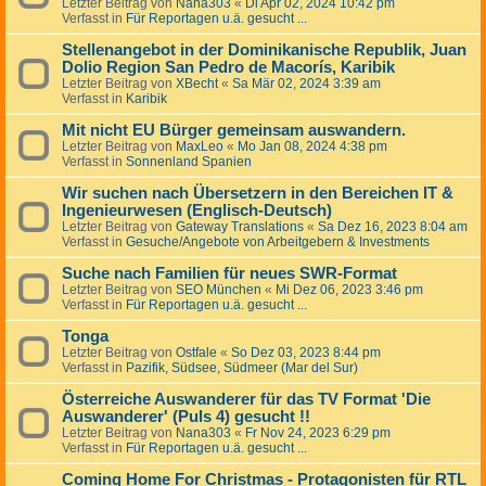
Letzter Beitrag von
Nana303
«
Di Apr 02, 2024 10:42 pm
Verfasst in
Für Reportagen u.ä. gesucht ...
Stellenangebot in der Dominikanische Republik, Juan
Dolio Region San Pedro de Macorís, Karibik
Letzter Beitrag von
XBecht
«
Sa Mär 02, 2024 3:39 am
Verfasst in
Karibik
Mit nicht EU Bürger gemeinsam auswandern.
Letzter Beitrag von
MaxLeo
«
Mo Jan 08, 2024 4:38 pm
Verfasst in
Sonnenland Spanien
Wir suchen nach Übersetzern in den Bereichen IT &
Ingenieurwesen (Englisch-Deutsch)
Letzter Beitrag von
Gateway Translations
«
Sa Dez 16, 2023 8:04 am
Verfasst in
Gesuche/Angebote von Arbeitgebern & Investments
Suche nach Familien für neues SWR-Format
Letzter Beitrag von
SEO München
«
Mi Dez 06, 2023 3:46 pm
Verfasst in
Für Reportagen u.ä. gesucht ...
Tonga
Letzter Beitrag von
Ostfale
«
So Dez 03, 2023 8:44 pm
Verfasst in
Pazifik, Südsee, Südmeer (Mar del Sur)
Österreiche Auswanderer für das TV Format 'Die
Auswanderer' (Puls 4) gesucht !!
Letzter Beitrag von
Nana303
«
Fr Nov 24, 2023 6:29 pm
Verfasst in
Für Reportagen u.ä. gesucht ...
Coming Home For Christmas - Protagonisten für RTL