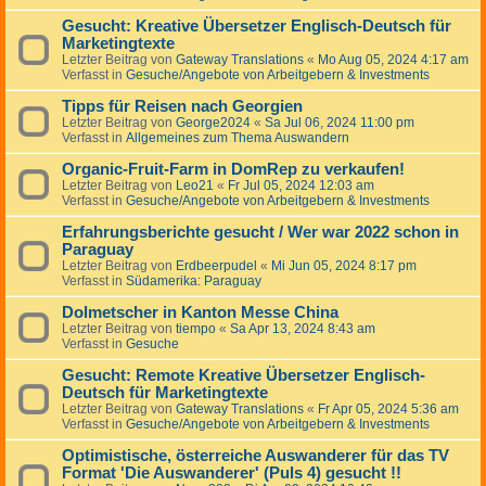
Gesucht: Kreative Übersetzer Englisch-Deutsch für
Marketingtexte
Letzter Beitrag von
Gateway Translations
«
Mo Aug 05, 2024 4:17 am
Verfasst in
Gesuche/Angebote von Arbeitgebern & Investments
Tipps für Reisen nach Georgien
Letzter Beitrag von
George2024
«
Sa Jul 06, 2024 11:00 pm
Verfasst in
Allgemeines zum Thema Auswandern
Organic-Fruit-Farm in DomRep zu verkaufen!
Letzter Beitrag von
Leo21
«
Fr Jul 05, 2024 12:03 am
Verfasst in
Gesuche/Angebote von Arbeitgebern & Investments
Erfahrungsberichte gesucht / Wer war 2022 schon in
Paraguay
Letzter Beitrag von
Erdbeerpudel
«
Mi Jun 05, 2024 8:17 pm
Verfasst in
Südamerika: Paraguay
Dolmetscher in Kanton Messe China
Letzter Beitrag von
tiempo
«
Sa Apr 13, 2024 8:43 am
Verfasst in
Gesuche
Gesucht: Remote Kreative Übersetzer Englisch-
Deutsch für Marketingtexte
Letzter Beitrag von
Gateway Translations
«
Fr Apr 05, 2024 5:36 am
Verfasst in
Gesuche/Angebote von Arbeitgebern & Investments
Optimistische, österreiche Auswanderer für das TV
Format 'Die Auswanderer' (Puls 4) gesucht !!