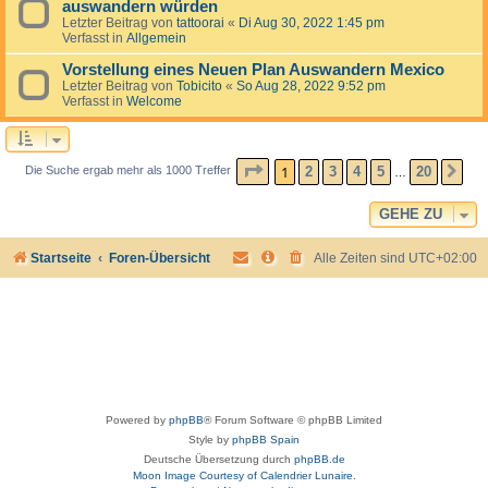
auswandern würden
Letzter Beitrag von
tattoorai
«
Di Aug 30, 2022 1:45 pm
Verfasst in
Allgemein
Vorstellung eines Neuen Plan Auswandern Mexico
Letzter Beitrag von
Tobicito
«
So Aug 28, 2022 9:52 pm
Verfasst in
Welcome
SEITE
1
VON
20
1
2
3
4
5
20
Die Suche ergab mehr als 1000 Treffer
NÄ
…
GEHE ZU
Startseite
Foren-Übersicht
Alle Zeiten sind
UTC+02:00
Powered by
phpBB
® Forum Software © phpBB Limited
Style by
phpBB Spain
Deutsche Übersetzung durch
phpBB.de
Moon Image Courtesy of Calendrier Lunaire.