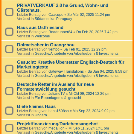
PRIVATVERKAUF 2,8 ha Grund, Wohn- und
Gästehaus.
Letzter Beitrag von
Caacupe
«
So Mär 02, 2025 11:24 pm
Verfasst in
Südamerika: Paraguay
Raus aus Ostfriesland
Letzter Beitrag von
Roadrunner84
«
Do Feb 20, 2025 7:42 pm
Verfasst in
Welcome
Dolmetscher in Guangzhou
Letzter Beitrag von
tiempo
«
Sa Feb 01, 2025 12:29 pm
Verfasst in
Gesuche/Angebote von Arbeitgebern & Investments
Gesucht: Kreative Übersetzer Englisch-Deutsch für
Marketingtexte
Letzter Beitrag von
Gateway Translations
«
Sa Jan 04, 2025 8:59 pm
Verfasst in
Gesuche/Angebote von Arbeitgebern & Investments
Deutsche Retter im Ausland für neue
Formatentwicklung gesucht
Letzter Beitrag von
JulianeTV
«
Mi Okt 09, 2024 12:26 pm
Verfasst in
Für Reportagen u.ä. gesucht ...
Biete kleines Haus
Letzter Beitrag von
hans1608sh
«
Mo Sep 23, 2024 9:02 pm
Verfasst in
Ungarn
Projektfinanzierung/Darlehensangebot
Letzter Beitrag von
medallion
«
Mi Sep 11, 2024 1:41 pm
Verfasst in
Gesuche/Angebote von Arbeitgebern & Investments