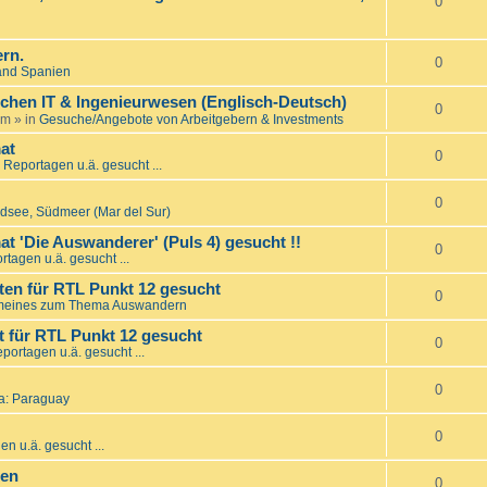
0
rn.
0
and Spanien
ichen IT & Ingenieurwesen (Englisch-Deutsch)
0
am
» in
Gesuche/Angebote von Arbeitgebern & Investments
at
0
 Reportagen u.ä. gesucht ...
0
üdsee, Südmeer (Mar del Sur)
t 'Die Auswanderer' (Puls 4) gesucht !!
0
rtagen u.ä. gesucht ...
en für RTL Punkt 12 gesucht
0
meines zum Thema Auswandern
 für RTL Punkt 12 gesucht
0
portagen u.ä. gesucht ...
0
a: Paraguay
0
n u.ä. gesucht ...
den
0