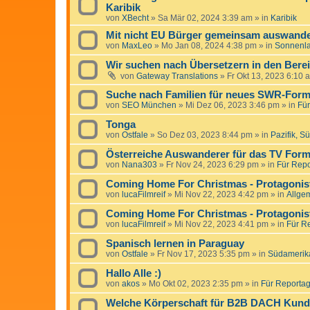
Karibik
von
XBecht
»
Sa Mär 02, 2024 3:39 am
» in
Karibik
Mit nicht EU Bürger gemeinsam auswande
von
MaxLeo
»
Mo Jan 08, 2024 4:38 pm
» in
Sonnenl
Wir suchen nach Übersetzern in den Bere
von
Gateway Translations
»
Fr Okt 13, 2023 6:10 
Suche nach Familien für neues SWR-Form
von
SEO München
»
Mi Dez 06, 2023 3:46 pm
» in
Für
Tonga
von
Ostfale
»
So Dez 03, 2023 8:44 pm
» in
Pazifik, S
Österreiche Auswanderer für das TV Forma
von
Nana303
»
Fr Nov 24, 2023 6:29 pm
» in
Für Repo
Coming Home For Christmas - Protagonist
von
lucaFilmreif
»
Mi Nov 22, 2023 4:42 pm
» in
Allge
Coming Home For Christmas - Protagonist
von
lucaFilmreif
»
Mi Nov 22, 2023 4:41 pm
» in
Für Re
Spanisch lernen in Paraguay
von
Ostfale
»
Fr Nov 17, 2023 5:35 pm
» in
Südamerik
Hallo Alle :)
von
akos
»
Mo Okt 02, 2023 2:35 pm
» in
Für Reportage
Welche Körperschaft für B2B DACH Kun