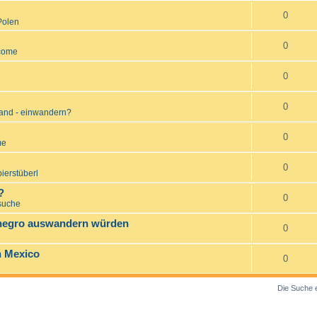
0
Polen
0
come
0
0
and - einwandern?
0
me
0
ierstüberl
?
0
suche
enegro auswandern würden
0
n Mexico
0
Die Suche 