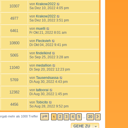
von
Krakow2022
10307
Sa Dez 10, 2022 4:05 pm
von
Krakow2022
4977
Sa Dez 10, 2022 3:51 pm
von
muelli
6461
Fr Okt 21, 2022 8:01 am
von
Fleckvieh
10800
Di Okt 04, 2022 9:41 pm
von
findelkind
5065
So Sep 25, 2022 3:28 am
von
medallion
11040
Di Sep 20, 2022 12:23 pm
von
Tausendsassa
5769
Di Aug 30, 2022 4:43 pm
von
tattoorai
12382
Di Aug 30, 2022 1:45 pm
von
Tobicito
4456
So Aug 28, 2022 9:52 pm
SEITE
1
VON
20
1
2
3
4
5
20
ergab mehr als 1000 Treffer
NÄCHSTE
…
GEHE ZU