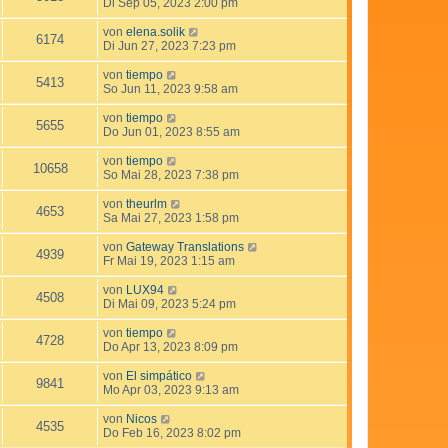
Di Sep 05, 2023 2:00 pm
von
elena.solik
6174
Di Jun 27, 2023 7:23 pm
von
tiempo
5413
So Jun 11, 2023 9:58 am
von
tiempo
5655
Do Jun 01, 2023 8:55 am
von
tiempo
10658
So Mai 28, 2023 7:38 pm
von
theurlm
4653
Sa Mai 27, 2023 1:58 pm
von
Gateway Translations
4939
Fr Mai 19, 2023 1:15 am
von
LUX94
4508
Di Mai 09, 2023 5:24 pm
von
tiempo
4728
Do Apr 13, 2023 8:09 pm
von
El simpático
9841
Mo Apr 03, 2023 9:13 am
von
Nicos
4535
Do Feb 16, 2023 8:02 pm