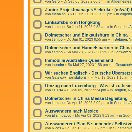
von
Gero
»
Di Sep 05, 2023 2:00 pm
» in
Allgemeines
Junior Projektmanager/Elektriker (m/w/d)
von
elena.solik
»
Di Jun 27, 2023 7:23 pm
» in
Allgem
Einkaufsbüro in Hongkong
von
tiempo
»
So Jun 11, 2023 9:58 am
» in
Gesuche/An
Dolmetscher und Einkaufsbüro in China
von
tiempo
»
Do Jun 01, 2023 8:55 am
» in
Belgien, 
Dolmetscher und Handelspartner in China
von
tiempo
»
So Mai 28, 2023 7:38 pm
» in
Schweiz & 
Immobilie Australien Queensland
von
theurlm
»
Sa Mai 27, 2023 1:58 pm
» in
Gesuche/A
Wir suchen Englisch - Deutsche Übersetz
von
Gateway Translations
»
Fr Mai 19, 2023 1:15 am
»
Umzug nach Luxemburg - Was ist zu beac
von
LUX94
»
Di Mai 09, 2023 5:24 pm
» in
Belgien, N
Dolmetscher in China Messe Begleitung
von
tiempo
»
Do Apr 13, 2023 8:09 pm
» in
Gesuche/An
Auswandern nach Mexico
von
El simpático
»
Mo Apr 03, 2023 9:13 am
» in
Süd-,
Auswanderer / Plan B suchende / Selbstve
von
Nicos
»
Do Feb 16, 2023 8:02 pm
» in
Südamerika