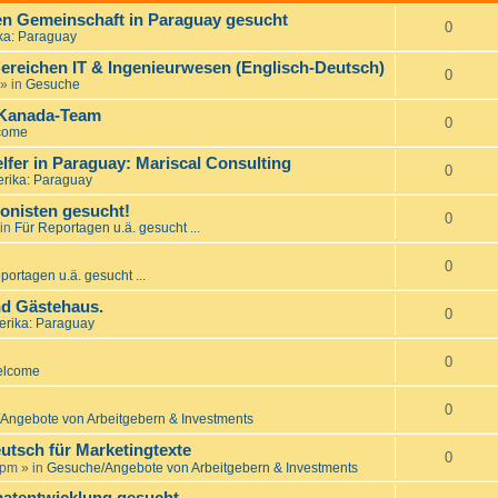
nen Gemeinschaft in Paraguay gesucht
0
ka: Paraguay
ereichen IT & Ingenieurwesen (Englisch-Deutsch)
0
» in
Gesuche
 Kanada-Team
0
come
er in Paraguay: Mariscal Consulting
0
rika: Paraguay
onisten gesucht!
0
in
Für Reportagen u.ä. gesucht ...
0
portagen u.ä. gesucht ...
d Gästehaus.
0
rika: Paraguay
0
lcome
0
Angebote von Arbeitgebern & Investments
utsch für Marketingtexte
0
 pm
» in
Gesuche/Angebote von Arbeitgebern & Investments