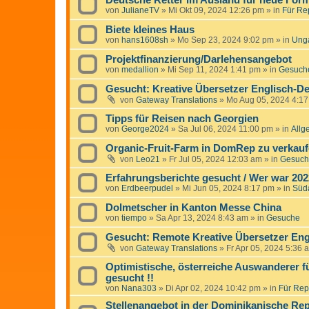
Deutsche Retter im Ausland für neue For
von
JulianeTV
»
Mi Okt 09, 2024 12:26 pm
» in
Für Rep
Biete kleines Haus
von
hans1608sh
»
Mo Sep 23, 2024 9:02 pm
» in
Ung
Projektfinanzierung/Darlehensangebot
von
medallion
»
Mi Sep 11, 2024 1:41 pm
» in
Gesuche
Gesucht: Kreative Übersetzer Englisch-De
von
Gateway Translations
»
Mo Aug 05, 2024 4:1
Tipps für Reisen nach Georgien
von
George2024
»
Sa Jul 06, 2024 11:00 pm
» in
Allg
Organic-Fruit-Farm in DomRep zu verkauf
von
Leo21
»
Fr Jul 05, 2024 12:03 am
» in
Gesuche
Erfahrungsberichte gesucht / Wer war 20
von
Erdbeerpudel
»
Mi Jun 05, 2024 8:17 pm
» in
Süd
Dolmetscher in Kanton Messe China
von
tiempo
»
Sa Apr 13, 2024 8:43 am
» in
Gesuche
Gesucht: Remote Kreative Übersetzer Eng
von
Gateway Translations
»
Fr Apr 05, 2024 5:36 
Optimistische, österreiche Auswanderer f
gesucht !!
von
Nana303
»
Di Apr 02, 2024 10:42 pm
» in
Für Repo
Stellenangebot in der Dominikanische Rep