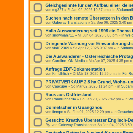
Gleichgesinnte für den Aufbau einer klei
von
mg327
»
Fr Jan 02, 2026 10:37 pm
» in
Südameri
Suchen nach remote Übersetzern in den B
von
Gateway Translations
»
Sa Sep 06, 2025 3:40 pm
Hallo Auswanderung seit 1998 ein Thema
von
snowman711
»
Mi Jun 04, 2025 3:03 pm
» in
Wel
Dringende Warnung vor Einwanderungshelf
von
violi12369
»
Sa Apr 12, 2025 9:07 am
» in
Südame
Die Auswanderer - Österreichische Protag
von
Caroline_ON-Media
»
Mo Apr 07, 2025 4:35 pm
» 
Anfrage ZDF-Dokumentation
von
KimUhlich
»
Di Mär 18, 2025 12:29 pm
» in
Für Re
PRIVATVERKAUF 2,8 ha Grund, Wohn- un
von
Caacupe
»
So Mär 02, 2025 11:24 pm
» in
Südame
Raus aus Ostfriesland
von
Roadrunner84
»
Do Feb 20, 2025 7:42 pm
» in
We
Dolmetscher in Guangzhou
von
tiempo
»
Sa Feb 01, 2025 12:29 pm
» in
Gesuche/
Gesucht: Kreative Übersetzer Englisch-De
von
Gateway Translations
»
Sa Jan 04, 2025 8:59