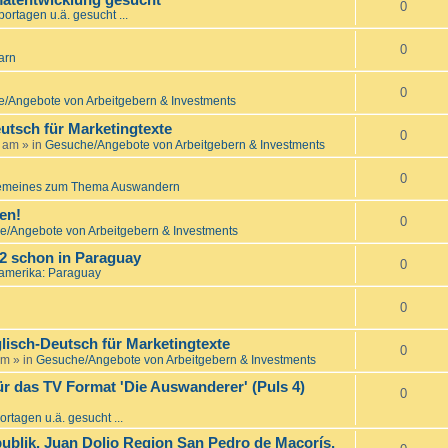
matentwicklung gesucht
0
ortagen u.ä. gesucht ...
0
arn
0
/Angebote von Arbeitgebern & Investments
utsch für Marketingtexte
0
7 am
» in
Gesuche/Angebote von Arbeitgebern & Investments
0
emeines zum Thema Auswandern
en!
0
/Angebote von Arbeitgebern & Investments
22 schon in Paraguay
0
amerika: Paraguay
0
lisch-Deutsch für Marketingtexte
0
am
» in
Gesuche/Angebote von Arbeitgebern & Investments
ür das TV Format 'Die Auswanderer' (Puls 4)
0
rtagen u.ä. gesucht ...
ublik, Juan Dolio Region San Pedro de Macorís,