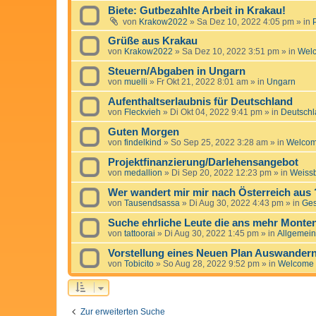
Biete: Gutbezahlte Arbeit in Krakau!
von
Krakow2022
»
Sa Dez 10, 2022 4:05 pm
» in
Grüße aus Krakau
von
Krakow2022
»
Sa Dez 10, 2022 3:51 pm
» in
Wel
Steuern/Abgaben in Ungarn
von
muelli
»
Fr Okt 21, 2022 8:01 am
» in
Ungarn
Aufenthaltserlaubnis für Deutschland
von
Fleckvieh
»
Di Okt 04, 2022 9:41 pm
» in
Deutschl
Guten Morgen
von
findelkind
»
So Sep 25, 2022 3:28 am
» in
Welco
Projektfinanzierung/Darlehensangebot
von
medallion
»
Di Sep 20, 2022 12:23 pm
» in
Weissb
Wer wandert mir mir nach Österreich aus 
von
Tausendsassa
»
Di Aug 30, 2022 4:43 pm
» in
Ge
Suche ehrliche Leute die ans mehr Mont
von
tattoorai
»
Di Aug 30, 2022 1:45 pm
» in
Allgemein
Vorstellung eines Neuen Plan Auswander
von
Tobicito
»
So Aug 28, 2022 9:52 pm
» in
Welcome
Zur erweiterten Suche