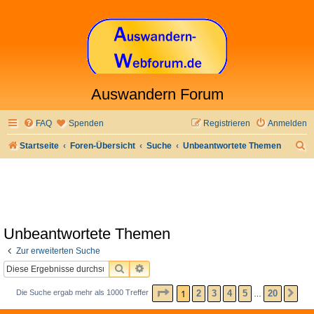
Auswandern Forum
FAQ
Spenden
Registrieren
Anmelden
S
Startseite
Foren-Übersicht
Suche
Unbeantwortete Themen
u
c
h
e
Unbeantwortete Themen
Zur erweiterten Suche
SUCHE
ERWEITERTE SUCHE
SEITE
1
VON
20
1
2
3
4
5
20
Die Suche ergab mehr als 1000 Treffer
NÄ
…