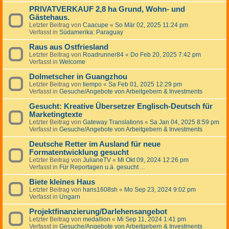
PRIVATVERKAUF 2,8 ha Grund, Wohn- und
Gästehaus.
Letzter Beitrag von
Caacupe
«
So Mär 02, 2025 11:24 pm
Verfasst in
Südamerika: Paraguay
Raus aus Ostfriesland
Letzter Beitrag von
Roadrunner84
«
Do Feb 20, 2025 7:42 pm
Verfasst in
Welcome
Dolmetscher in Guangzhou
Letzter Beitrag von
tiempo
«
Sa Feb 01, 2025 12:29 pm
Verfasst in
Gesuche/Angebote von Arbeitgebern & Investments
Gesucht: Kreative Übersetzer Englisch-Deutsch für
Marketingtexte
Letzter Beitrag von
Gateway Translations
«
Sa Jan 04, 2025 8:59 pm
Verfasst in
Gesuche/Angebote von Arbeitgebern & Investments
Deutsche Retter im Ausland für neue
Formatentwicklung gesucht
Letzter Beitrag von
JulianeTV
«
Mi Okt 09, 2024 12:26 pm
Verfasst in
Für Reportagen u.ä. gesucht ...
Biete kleines Haus
Letzter Beitrag von
hans1608sh
«
Mo Sep 23, 2024 9:02 pm
Verfasst in
Ungarn
Projektfinanzierung/Darlehensangebot
Letzter Beitrag von
medallion
«
Mi Sep 11, 2024 1:41 pm
Verfasst in
Gesuche/Angebote von Arbeitgebern & Investments