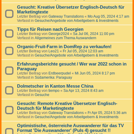
Gesucht: Kreative Übersetzer Englisch-Deutsch für
Marketingtexte
Letzter Beitrag von
Gateway Translations
«
Mo Aug 05, 2024 4:17 am
Verfasst in
Gesuche/Angebote von Arbeitgebern & Investments
Tipps für Reisen nach Georgien
Letzter Beitrag von
George2024
«
Sa Jul 06, 2024 11:00 pm
Verfasst in
Allgemeines zum Thema Auswandern
Organic-Fruit-Farm in DomRep zu verkaufen!
Letzter Beitrag von
Leo21
«
Fr Jul 05, 2024 12:03 am
Verfasst in
Gesuche/Angebote von Arbeitgebern & Investments
Erfahrungsberichte gesucht / Wer war 2022 schon in
Paraguay
Letzter Beitrag von
Erdbeerpudel
«
Mi Jun 05, 2024 8:17 pm
Verfasst in
Südamerika: Paraguay
Dolmetscher in Kanton Messe China
Letzter Beitrag von
tiempo
«
Sa Apr 13, 2024 8:43 am
Verfasst in
Gesuche
Gesucht: Remote Kreative Übersetzer Englisch-
Deutsch für Marketingtexte
Letzter Beitrag von
Gateway Translations
«
Fr Apr 05, 2024 5:36 am
Verfasst in
Gesuche/Angebote von Arbeitgebern & Investments
Optimistische, österreiche Auswanderer für das TV
Format 'Die Auswanderer' (Puls 4) gesucht !!