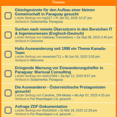
Themen
Gleichgesinnte für den Aufbau einer kleinen
Gemeinschaft in Paraguay gesucht
Letzter Beitrag von
mg327
«
Fr Jan 02, 2026 10:37 pm
Verfasst in
Südamerika: Paraguay
Suchen nach remote Übersetzern in den Bereichen IT
& Ingenieurwesen (Englisch-Deutsch)
Letzter Beitrag von
Gateway Translations
«
Sa Sep 06, 2025 3:40 pm
Verfasst in
Gesuche
Hallo Auswanderung seit 1998 ein Thema Kanada-
Team
Letzter Beitrag von
snowman711
«
Mi Jun 04, 2025 3:03 pm
Verfasst in
Welcome
Dringende Warnung vor Einwanderungshelfer in
Paraguay: Mariscal Consulting
Letzter Beitrag von
violi12369
«
Sa Apr 12, 2025 9:07 am
Verfasst in
Südamerika: Paraguay
Die Auswanderer - Österreichische Protagonisten
gesucht!
Letzter Beitrag von
Caroline_ON-Media
«
Mo Apr 07, 2025 4:35 pm
Verfasst in
Für Reportagen u.ä. gesucht ...
Anfrage ZDF-Dokumentation
Letzter Beitrag von
KimUhlich
«
Di Mär 18, 2025 12:29 pm
Verfasst in
Für Reportagen u.ä. gesucht ...