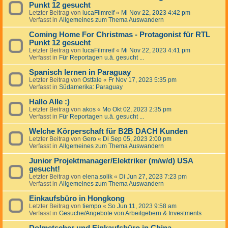
Punkt 12 gesucht
Letzter Beitrag von
lucaFilmreif
«
Mi Nov 22, 2023 4:42 pm
Verfasst in
Allgemeines zum Thema Auswandern
Coming Home For Christmas - Protagonist für RTL
Punkt 12 gesucht
Letzter Beitrag von
lucaFilmreif
«
Mi Nov 22, 2023 4:41 pm
Verfasst in
Für Reportagen u.ä. gesucht ...
Spanisch lernen in Paraguay
Letzter Beitrag von
Ostfale
«
Fr Nov 17, 2023 5:35 pm
Verfasst in
Südamerika: Paraguay
Hallo Alle :)
Letzter Beitrag von
akos
«
Mo Okt 02, 2023 2:35 pm
Verfasst in
Für Reportagen u.ä. gesucht ...
Welche Körperschaft für B2B DACH Kunden
Letzter Beitrag von
Gero
«
Di Sep 05, 2023 2:00 pm
Verfasst in
Allgemeines zum Thema Auswandern
Junior Projektmanager/Elektriker (m/w/d) USA
gesucht!
Letzter Beitrag von
elena.solik
«
Di Jun 27, 2023 7:23 pm
Verfasst in
Allgemeines zum Thema Auswandern
Einkaufsbüro in Hongkong
Letzter Beitrag von
tiempo
«
So Jun 11, 2023 9:58 am
Verfasst in
Gesuche/Angebote von Arbeitgebern & Investments