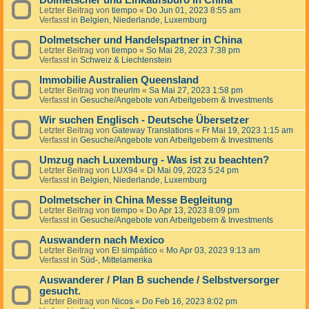
Dolmetscher und Einkaufsbüro in China
Letzter Beitrag von
tiempo
«
Do Jun 01, 2023 8:55 am
Verfasst in
Belgien, Niederlande, Luxemburg
Dolmetscher und Handelspartner in China
Letzter Beitrag von
tiempo
«
So Mai 28, 2023 7:38 pm
Verfasst in
Schweiz & Liechtenstein
Immobilie Australien Queensland
Letzter Beitrag von
theurlm
«
Sa Mai 27, 2023 1:58 pm
Verfasst in
Gesuche/Angebote von Arbeitgebern & Investments
Wir suchen Englisch - Deutsche Übersetzer
Letzter Beitrag von
Gateway Translations
«
Fr Mai 19, 2023 1:15 am
Verfasst in
Gesuche/Angebote von Arbeitgebern & Investments
Umzug nach Luxemburg - Was ist zu beachten?
Letzter Beitrag von
LUX94
«
Di Mai 09, 2023 5:24 pm
Verfasst in
Belgien, Niederlande, Luxemburg
Dolmetscher in China Messe Begleitung
Letzter Beitrag von
tiempo
«
Do Apr 13, 2023 8:09 pm
Verfasst in
Gesuche/Angebote von Arbeitgebern & Investments
Auswandern nach Mexico
Letzter Beitrag von
El simpático
«
Mo Apr 03, 2023 9:13 am
Verfasst in
Süd-, Mittelamerika
Auswanderer / Plan B suchende / Selbstversorger
gesucht.
Letzter Beitrag von
Nicos
«
Do Feb 16, 2023 8:02 pm