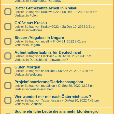
Verfasst in
Südamerika: Paraguay
Biete: Gutbezahlte Arbeit in Krakau!
Letzter Beitrag von
Krakow2022
«
Sa Dez 10, 2022 4:05 pm
Verfasst in
Polen
Grüße aus Krakau
Letzter Beitrag von
Krakow2022
«
Sa Dez 10, 2022 3:51 pm
Verfasst in
Welcome
Steuern/Abgaben in Ungarn
Letzter Beitrag von
muelli
«
Fr Okt 21, 2022 8:01 am
Verfasst in
Ungarn
Aufenthaltserlaubnis für Deutschland
Letzter Beitrag von
Fleckvieh
«
Di Okt 04, 2022 9:41 pm
Verfasst in
Deutschland - einwandern?
Guten Morgen
Letzter Beitrag von
findelkind
«
So Sep 25, 2022 3:28 am
Verfasst in
Welcome
Projektfinanzierung/Darlehensangebot
Letzter Beitrag von
medallion
«
Di Sep 20, 2022 12:23 pm
Verfasst in
Weissbierstüberl
Wer wandert mir mir nach Österreich aus ?
Letzter Beitrag von
Tausendsassa
«
Di Aug 30, 2022 4:43 pm
Verfasst in
Gesuche
Suche ehrliche Leute die ans mehr Montenegro