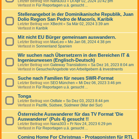
Letzter Beitrag von
Nana303
«
Di Apr 02, 2024 10:42 pm
Verfasst in
Für Reportagen u.ä. gesucht ...
Stellenangebot in der Dominikanische Republik, Juan
Dolio Region San Pedro de Macorís, Karibik
Letzter Beitrag von
XBecht
«
Sa Mär 02, 2024 3:39 am
Verfasst in
Karibik
Mit nicht EU Bürger gemeinsam auswandern.
Letzter Beitrag von
MaxLeo
«
Mo Jan 08, 2024 4:38 pm
Verfasst in
Sonnenland Spanien
Wir suchen nach Übersetzern in den Bereichen IT &
Ingenieurwesen (Englisch-Deutsch)
Letzter Beitrag von
Gateway Translations
«
Sa Dez 16, 2023 8:04 am
Verfasst in
Gesuche/Angebote von Arbeitgebern & Investments
Suche nach Familien für neues SWR-Format
Letzter Beitrag von
SEO München
«
Mi Dez 06, 2023 3:46 pm
Verfasst in
Für Reportagen u.ä. gesucht ...
Tonga
Letzter Beitrag von
Ostfale
«
So Dez 03, 2023 8:44 pm
Verfasst in
Pazifik, Südsee, Südmeer (Mar del Sur)
Österreiche Auswanderer für das TV Format 'Die
Auswanderer' (Puls 4) gesucht !!
Letzter Beitrag von
Nana303
«
Fr Nov 24, 2023 6:29 pm
Verfasst in
Für Reportagen u.ä. gesucht ...
Coming Home For Christmas - Protagonisten für RTL