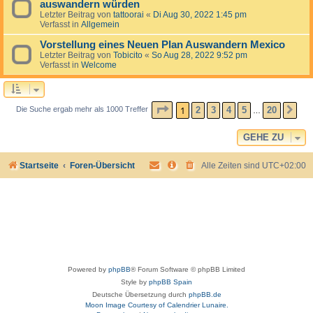
auswandern würden
Letzter Beitrag von
tattoorai
«
Di Aug 30, 2022 1:45 pm
Verfasst in
Allgemein
Vorstellung eines Neuen Plan Auswandern Mexico
Letzter Beitrag von
Tobicito
«
So Aug 28, 2022 9:52 pm
Verfasst in
Welcome
SEITE
1
VON
20
1
2
3
4
5
20
Die Suche ergab mehr als 1000 Treffer
NÄ
…
GEHE ZU
Startseite
Foren-Übersicht
Alle Zeiten sind
UTC+02:00
Powered by
phpBB
® Forum Software © phpBB Limited
Style by
phpBB Spain
Deutsche Übersetzung durch
phpBB.de
Moon Image Courtesy of Calendrier Lunaire.