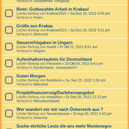
Verfasst in
Südamerika: Paraguay
Biete: Gutbezahlte Arbeit in Krakau!
Letzter Beitrag von
Krakow2022
«
Sa Dez 10, 2022 4:05 pm
Verfasst in
Polen
Grüße aus Krakau
Letzter Beitrag von
Krakow2022
«
Sa Dez 10, 2022 3:51 pm
Verfasst in
Welcome
Steuern/Abgaben in Ungarn
Letzter Beitrag von
muelli
«
Fr Okt 21, 2022 8:01 am
Verfasst in
Ungarn
Aufenthaltserlaubnis für Deutschland
Letzter Beitrag von
Fleckvieh
«
Di Okt 04, 2022 9:41 pm
Verfasst in
Deutschland - einwandern?
Guten Morgen
Letzter Beitrag von
findelkind
«
So Sep 25, 2022 3:28 am
Verfasst in
Welcome
Projektfinanzierung/Darlehensangebot
Letzter Beitrag von
medallion
«
Di Sep 20, 2022 12:23 pm
Verfasst in
Weissbierstüberl
Wer wandert mir mir nach Österreich aus ?
Letzter Beitrag von
Tausendsassa
«
Di Aug 30, 2022 4:43 pm
Verfasst in
Gesuche
Suche ehrliche Leute die ans mehr Montenegro