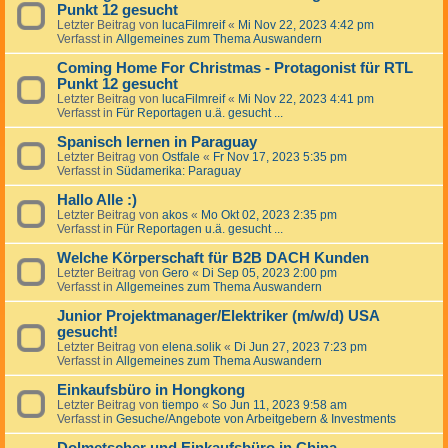
Punkt 12 gesucht
Letzter Beitrag von
lucaFilmreif
«
Mi Nov 22, 2023 4:42 pm
Verfasst in
Allgemeines zum Thema Auswandern
Coming Home For Christmas - Protagonist für RTL
Punkt 12 gesucht
Letzter Beitrag von
lucaFilmreif
«
Mi Nov 22, 2023 4:41 pm
Verfasst in
Für Reportagen u.ä. gesucht ...
Spanisch lernen in Paraguay
Letzter Beitrag von
Ostfale
«
Fr Nov 17, 2023 5:35 pm
Verfasst in
Südamerika: Paraguay
Hallo Alle :)
Letzter Beitrag von
akos
«
Mo Okt 02, 2023 2:35 pm
Verfasst in
Für Reportagen u.ä. gesucht ...
Welche Körperschaft für B2B DACH Kunden
Letzter Beitrag von
Gero
«
Di Sep 05, 2023 2:00 pm
Verfasst in
Allgemeines zum Thema Auswandern
Junior Projektmanager/Elektriker (m/w/d) USA
gesucht!
Letzter Beitrag von
elena.solik
«
Di Jun 27, 2023 7:23 pm
Verfasst in
Allgemeines zum Thema Auswandern
Einkaufsbüro in Hongkong
Letzter Beitrag von
tiempo
«
So Jun 11, 2023 9:58 am
Verfasst in
Gesuche/Angebote von Arbeitgebern & Investments