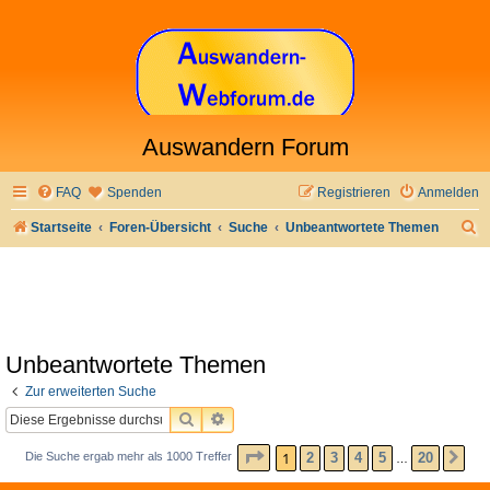
Auswandern Forum
FAQ
Spenden
Registrieren
Anmelden
S
Startseite
Foren-Übersicht
Suche
Unbeantwortete Themen
u
c
h
e
Unbeantwortete Themen
Zur erweiterten Suche
SUCHE
ERWEITERTE SUCHE
SEITE
1
VON
20
1
2
3
4
5
20
Die Suche ergab mehr als 1000 Treffer
NÄ
…