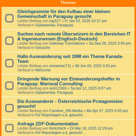
Themen
Gleichgesinnte für den Aufbau einer kleinen
Gemeinschaft in Paraguay gesucht
Letzter Beitrag von
mg327
«
Fr Jan 02, 2026 10:37 pm
Verfasst in
Südamerika: Paraguay
Suchen nach remote Übersetzern in den Bereichen IT
& Ingenieurwesen (Englisch-Deutsch)
Letzter Beitrag von
Gateway Translations
«
Sa Sep 06, 2025 3:40 pm
Verfasst in
Gesuche
Hallo Auswanderung seit 1998 ein Thema Kanada-
Team
Letzter Beitrag von
snowman711
«
Mi Jun 04, 2025 3:03 pm
Verfasst in
Welcome
Dringende Warnung vor Einwanderungshelfer in
Paraguay: Mariscal Consulting
Letzter Beitrag von
violi12369
«
Sa Apr 12, 2025 9:07 am
Verfasst in
Südamerika: Paraguay
Die Auswanderer - Österreichische Protagonisten
gesucht!
Letzter Beitrag von
Caroline_ON-Media
«
Mo Apr 07, 2025 4:35 pm
Verfasst in
Für Reportagen u.ä. gesucht ...
Anfrage ZDF-Dokumentation
Letzter Beitrag von
KimUhlich
«
Di Mär 18, 2025 12:29 pm
Verfasst in
Für Reportagen u.ä. gesucht ...