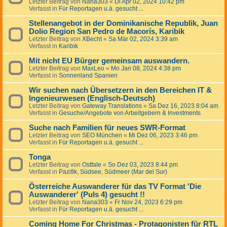
Letzter Beitrag von
Nana303
«
Di Apr 02, 2024 10:42 pm
Verfasst in
Für Reportagen u.ä. gesucht ...
Stellenangebot in der Dominikanische Republik, Juan
Dolio Region San Pedro de Macorís, Karibik
Letzter Beitrag von
XBecht
«
Sa Mär 02, 2024 3:39 am
Verfasst in
Karibik
Mit nicht EU Bürger gemeinsam auswandern.
Letzter Beitrag von
MaxLeo
«
Mo Jan 08, 2024 4:38 pm
Verfasst in
Sonnenland Spanien
Wir suchen nach Übersetzern in den Bereichen IT &
Ingenieurwesen (Englisch-Deutsch)
Letzter Beitrag von
Gateway Translations
«
Sa Dez 16, 2023 8:04 am
Verfasst in
Gesuche/Angebote von Arbeitgebern & Investments
Suche nach Familien für neues SWR-Format
Letzter Beitrag von
SEO München
«
Mi Dez 06, 2023 3:46 pm
Verfasst in
Für Reportagen u.ä. gesucht ...
Tonga
Letzter Beitrag von
Ostfale
«
So Dez 03, 2023 8:44 pm
Verfasst in
Pazifik, Südsee, Südmeer (Mar del Sur)
Österreiche Auswanderer für das TV Format 'Die
Auswanderer' (Puls 4) gesucht !!
Letzter Beitrag von
Nana303
«
Fr Nov 24, 2023 6:29 pm
Verfasst in
Für Reportagen u.ä. gesucht ...
Coming Home For Christmas - Protagonisten für RTL