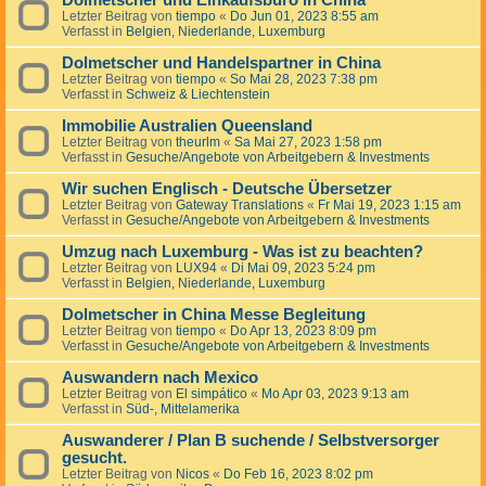
Dolmetscher und Einkaufsbüro in China
Letzter Beitrag von
tiempo
«
Do Jun 01, 2023 8:55 am
Verfasst in
Belgien, Niederlande, Luxemburg
Dolmetscher und Handelspartner in China
Letzter Beitrag von
tiempo
«
So Mai 28, 2023 7:38 pm
Verfasst in
Schweiz & Liechtenstein
Immobilie Australien Queensland
Letzter Beitrag von
theurlm
«
Sa Mai 27, 2023 1:58 pm
Verfasst in
Gesuche/Angebote von Arbeitgebern & Investments
Wir suchen Englisch - Deutsche Übersetzer
Letzter Beitrag von
Gateway Translations
«
Fr Mai 19, 2023 1:15 am
Verfasst in
Gesuche/Angebote von Arbeitgebern & Investments
Umzug nach Luxemburg - Was ist zu beachten?
Letzter Beitrag von
LUX94
«
Di Mai 09, 2023 5:24 pm
Verfasst in
Belgien, Niederlande, Luxemburg
Dolmetscher in China Messe Begleitung
Letzter Beitrag von
tiempo
«
Do Apr 13, 2023 8:09 pm
Verfasst in
Gesuche/Angebote von Arbeitgebern & Investments
Auswandern nach Mexico
Letzter Beitrag von
El simpático
«
Mo Apr 03, 2023 9:13 am
Verfasst in
Süd-, Mittelamerika
Auswanderer / Plan B suchende / Selbstversorger
gesucht.
Letzter Beitrag von
Nicos
«
Do Feb 16, 2023 8:02 pm