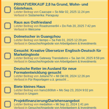
PRIVATVERKAUF 2,8 ha Grund, Wohn- und
Gästehaus.
Letzter Beitrag von
Caacupe
«
So Mär 02, 2025 11:24 pm
Verfasst in
Südamerika: Paraguay
Raus aus Ostfriesland
Letzter Beitrag von
Roadrunner84
«
Do Feb 20, 2025 7:42 pm
Verfasst in
Welcome
Dolmetscher in Guangzhou
Letzter Beitrag von
tiempo
«
Sa Feb 01, 2025 12:29 pm
Verfasst in
Gesuche/Angebote von Arbeitgebern & Investments
Gesucht: Kreative Übersetzer Englisch-Deutsch für
Marketingtexte
Letzter Beitrag von
Gateway Translations
«
Sa Jan 04, 2025 8:59 pm
Verfasst in
Gesuche/Angebote von Arbeitgebern & Investments
Deutsche Retter im Ausland für neue
Formatentwicklung gesucht
Letzter Beitrag von
JulianeTV
«
Mi Okt 09, 2024 12:26 pm
Verfasst in
Für Reportagen u.ä. gesucht ...
Biete kleines Haus
Letzter Beitrag von
hans1608sh
«
Mo Sep 23, 2024 9:02 pm
Verfasst in
Ungarn
Projektfinanzierung/Darlehensangebot
Letzter Beitrag von
medallion
«
Mi Sep 11, 2024 1:41 pm
Verfasst in
Gesuche/Angebote von Arbeitgebern & Investments