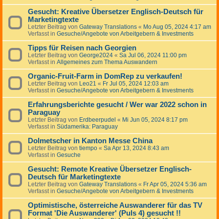
Gesucht: Kreative Übersetzer Englisch-Deutsch für
Marketingtexte
Letzter Beitrag von
Gateway Translations
«
Mo Aug 05, 2024 4:17 am
Verfasst in
Gesuche/Angebote von Arbeitgebern & Investments
Tipps für Reisen nach Georgien
Letzter Beitrag von
George2024
«
Sa Jul 06, 2024 11:00 pm
Verfasst in
Allgemeines zum Thema Auswandern
Organic-Fruit-Farm in DomRep zu verkaufen!
Letzter Beitrag von
Leo21
«
Fr Jul 05, 2024 12:03 am
Verfasst in
Gesuche/Angebote von Arbeitgebern & Investments
Erfahrungsberichte gesucht / Wer war 2022 schon in
Paraguay
Letzter Beitrag von
Erdbeerpudel
«
Mi Jun 05, 2024 8:17 pm
Verfasst in
Südamerika: Paraguay
Dolmetscher in Kanton Messe China
Letzter Beitrag von
tiempo
«
Sa Apr 13, 2024 8:43 am
Verfasst in
Gesuche
Gesucht: Remote Kreative Übersetzer Englisch-
Deutsch für Marketingtexte
Letzter Beitrag von
Gateway Translations
«
Fr Apr 05, 2024 5:36 am
Verfasst in
Gesuche/Angebote von Arbeitgebern & Investments
Optimistische, österreiche Auswanderer für das TV
Format 'Die Auswanderer' (Puls 4) gesucht !!