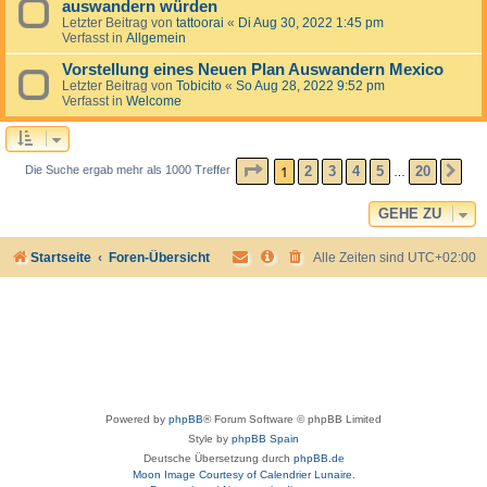
auswandern würden
Letzter Beitrag von
tattoorai
«
Di Aug 30, 2022 1:45 pm
Verfasst in
Allgemein
Vorstellung eines Neuen Plan Auswandern Mexico
Letzter Beitrag von
Tobicito
«
So Aug 28, 2022 9:52 pm
Verfasst in
Welcome
SEITE
1
VON
20
1
2
3
4
5
20
Die Suche ergab mehr als 1000 Treffer
NÄ
…
GEHE ZU
Startseite
Foren-Übersicht
Alle Zeiten sind
UTC+02:00
Powered by
phpBB
® Forum Software © phpBB Limited
Style by
phpBB Spain
Deutsche Übersetzung durch
phpBB.de
Moon Image Courtesy of Calendrier Lunaire.