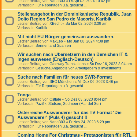
Letzter Beitrag von
Nana303
«
Di Apr 02, 2024 10:42 pm
Verfasst in
Für Reportagen u.ä. gesucht ...
Stellenangebot in der Dominikanische Republik, Juan
Dolio Region San Pedro de Macorís, Karibik
Letzter Beitrag von
XBecht
«
Sa Mär 02, 2024 3:39 am
Verfasst in
Karibik
Mit nicht EU Bürger gemeinsam auswandern.
Letzter Beitrag von
MaxLeo
«
Mo Jan 08, 2024 4:38 pm
Verfasst in
Sonnenland Spanien
Wir suchen nach Übersetzern in den Bereichen IT &
Ingenieurwesen (Englisch-Deutsch)
Letzter Beitrag von
Gateway Translations
«
Sa Dez 16, 2023 8:04 am
Verfasst in
Gesuche/Angebote von Arbeitgebern & Investments
Suche nach Familien für neues SWR-Format
Letzter Beitrag von
SEO München
«
Mi Dez 06, 2023 3:46 pm
Verfasst in
Für Reportagen u.ä. gesucht ...
Tonga
Letzter Beitrag von
Ostfale
«
So Dez 03, 2023 8:44 pm
Verfasst in
Pazifik, Südsee, Südmeer (Mar del Sur)
Österreiche Auswanderer für das TV Format 'Die
Auswanderer' (Puls 4) gesucht !!
Letzter Beitrag von
Nana303
«
Fr Nov 24, 2023 6:29 pm
Verfasst in
Für Reportagen u.ä. gesucht ...
Coming Home For Christmas - Protagonisten für RTL