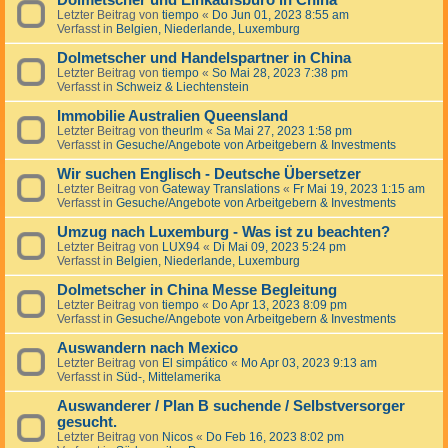
Dolmetscher und Einkaufsbüro in China
Letzter Beitrag von
tiempo
«
Do Jun 01, 2023 8:55 am
Verfasst in
Belgien, Niederlande, Luxemburg
Dolmetscher und Handelspartner in China
Letzter Beitrag von
tiempo
«
So Mai 28, 2023 7:38 pm
Verfasst in
Schweiz & Liechtenstein
Immobilie Australien Queensland
Letzter Beitrag von
theurlm
«
Sa Mai 27, 2023 1:58 pm
Verfasst in
Gesuche/Angebote von Arbeitgebern & Investments
Wir suchen Englisch - Deutsche Übersetzer
Letzter Beitrag von
Gateway Translations
«
Fr Mai 19, 2023 1:15 am
Verfasst in
Gesuche/Angebote von Arbeitgebern & Investments
Umzug nach Luxemburg - Was ist zu beachten?
Letzter Beitrag von
LUX94
«
Di Mai 09, 2023 5:24 pm
Verfasst in
Belgien, Niederlande, Luxemburg
Dolmetscher in China Messe Begleitung
Letzter Beitrag von
tiempo
«
Do Apr 13, 2023 8:09 pm
Verfasst in
Gesuche/Angebote von Arbeitgebern & Investments
Auswandern nach Mexico
Letzter Beitrag von
El simpático
«
Mo Apr 03, 2023 9:13 am
Verfasst in
Süd-, Mittelamerika
Auswanderer / Plan B suchende / Selbstversorger
gesucht.
Letzter Beitrag von
Nicos
«
Do Feb 16, 2023 8:02 pm