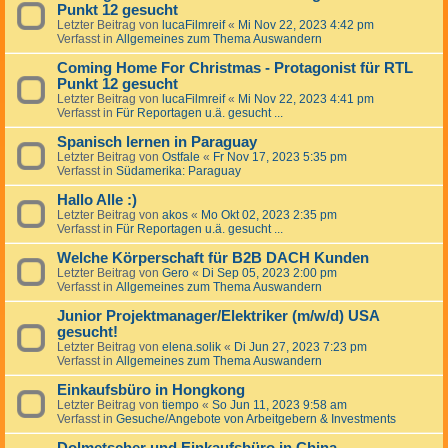
Punkt 12 gesucht
Letzter Beitrag von
lucaFilmreif
«
Mi Nov 22, 2023 4:42 pm
Verfasst in
Allgemeines zum Thema Auswandern
Coming Home For Christmas - Protagonist für RTL
Punkt 12 gesucht
Letzter Beitrag von
lucaFilmreif
«
Mi Nov 22, 2023 4:41 pm
Verfasst in
Für Reportagen u.ä. gesucht ...
Spanisch lernen in Paraguay
Letzter Beitrag von
Ostfale
«
Fr Nov 17, 2023 5:35 pm
Verfasst in
Südamerika: Paraguay
Hallo Alle :)
Letzter Beitrag von
akos
«
Mo Okt 02, 2023 2:35 pm
Verfasst in
Für Reportagen u.ä. gesucht ...
Welche Körperschaft für B2B DACH Kunden
Letzter Beitrag von
Gero
«
Di Sep 05, 2023 2:00 pm
Verfasst in
Allgemeines zum Thema Auswandern
Junior Projektmanager/Elektriker (m/w/d) USA
gesucht!
Letzter Beitrag von
elena.solik
«
Di Jun 27, 2023 7:23 pm
Verfasst in
Allgemeines zum Thema Auswandern
Einkaufsbüro in Hongkong
Letzter Beitrag von
tiempo
«
So Jun 11, 2023 9:58 am
Verfasst in
Gesuche/Angebote von Arbeitgebern & Investments