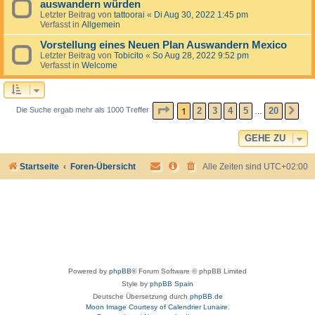
auswandern würden
Letzter Beitrag von
tattoorai
«
Di Aug 30, 2022 1:45 pm
Verfasst in
Allgemein
Vorstellung eines Neuen Plan Auswandern Mexico
Letzter Beitrag von
Tobicito
«
So Aug 28, 2022 9:52 pm
Verfasst in
Welcome
SEITE
1
VON
20
1
2
3
4
5
20
Die Suche ergab mehr als 1000 Treffer
NÄ
…
GEHE ZU
Startseite
Foren-Übersicht
Alle Zeiten sind
UTC+02:00
Powered by
phpBB
® Forum Software © phpBB Limited
Style by
phpBB Spain
Deutsche Übersetzung durch
phpBB.de
Moon Image Courtesy of Calendrier Lunaire.