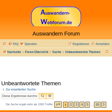
Auswandern Forum
FAQ
Spenden
Registrieren
Anmelden
S
Startseite
Foren-Übersicht
Suche
Unbeantwortete Themen
u
c
h
e
Unbeantwortete Themen
Zur erweiterten Suche
SUCHE
ERWEITERTE SUCHE
SEITE
1
VON
20
1
2
3
4
5
20
Die Suche ergab mehr als 1000 Treffer
NÄ
…