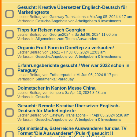
Gesucht: Kreative Übersetzer Englisch-Deutsch für
Marketingtexte
Letzter Beitrag von
Gateway Translations
«
Mo Aug 05, 2024 4:17 am
Verfasst in
Gesuche/Angebote von Arbeitgebern & Investments
Tipps für Reisen nach Georgien
Letzter Beitrag von
George2024
«
Sa Jul 06, 2024 11:00 pm
Verfasst in
Allgemeines zum Thema Auswandern
Organic-Fruit-Farm in DomRep zu verkaufen!
Letzter Beitrag von
Leo21
«
Fr Jul 05, 2024 12:03 am
Verfasst in
Gesuche/Angebote von Arbeitgebern & Investments
Erfahrungsberichte gesucht / Wer war 2022 schon in
Paraguay
Letzter Beitrag von
Erdbeerpudel
«
Mi Jun 05, 2024 8:17 pm
Verfasst in
Südamerika: Paraguay
Dolmetscher in Kanton Messe China
Letzter Beitrag von
tiempo
«
Sa Apr 13, 2024 8:43 am
Verfasst in
Gesuche
Gesucht: Remote Kreative Übersetzer Englisch-
Deutsch für Marketingtexte
Letzter Beitrag von
Gateway Translations
«
Fr Apr 05, 2024 5:36 am
Verfasst in
Gesuche/Angebote von Arbeitgebern & Investments
Optimistische, österreiche Auswanderer für das TV
Format 'Die Auswanderer' (Puls 4) gesucht !!