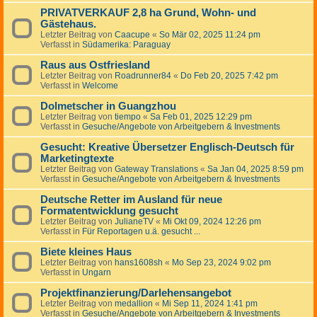
PRIVATVERKAUF 2,8 ha Grund, Wohn- und
Gästehaus.
Letzter Beitrag von
Caacupe
«
So Mär 02, 2025 11:24 pm
Verfasst in
Südamerika: Paraguay
Raus aus Ostfriesland
Letzter Beitrag von
Roadrunner84
«
Do Feb 20, 2025 7:42 pm
Verfasst in
Welcome
Dolmetscher in Guangzhou
Letzter Beitrag von
tiempo
«
Sa Feb 01, 2025 12:29 pm
Verfasst in
Gesuche/Angebote von Arbeitgebern & Investments
Gesucht: Kreative Übersetzer Englisch-Deutsch für
Marketingtexte
Letzter Beitrag von
Gateway Translations
«
Sa Jan 04, 2025 8:59 pm
Verfasst in
Gesuche/Angebote von Arbeitgebern & Investments
Deutsche Retter im Ausland für neue
Formatentwicklung gesucht
Letzter Beitrag von
JulianeTV
«
Mi Okt 09, 2024 12:26 pm
Verfasst in
Für Reportagen u.ä. gesucht ...
Biete kleines Haus
Letzter Beitrag von
hans1608sh
«
Mo Sep 23, 2024 9:02 pm
Verfasst in
Ungarn
Projektfinanzierung/Darlehensangebot
Letzter Beitrag von
medallion
«
Mi Sep 11, 2024 1:41 pm
Verfasst in
Gesuche/Angebote von Arbeitgebern & Investments