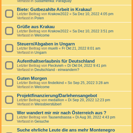
Verfasst in
Südamerika: Paraguay
Biete: Gutbezahlte Arbeit in Krakau!
Letzter Beitrag von
Krakow2022
«
Sa Dez 10, 2022 4:05 pm
Verfasst in
Polen
Grüße aus Krakau
Letzter Beitrag von
Krakow2022
«
Sa Dez 10, 2022 3:51 pm
Verfasst in
Welcome
Steuern/Abgaben in Ungarn
Letzter Beitrag von
muelli
«
Fr Okt 21, 2022 8:01 am
Verfasst in
Ungarn
Aufenthaltserlaubnis für Deutschland
Letzter Beitrag von
Fleckvieh
«
Di Okt 04, 2022 9:41 pm
Verfasst in
Deutschland - einwandern?
Guten Morgen
Letzter Beitrag von
findelkind
«
So Sep 25, 2022 3:28 am
Verfasst in
Welcome
Projektfinanzierung/Darlehensangebot
Letzter Beitrag von
medallion
«
Di Sep 20, 2022 12:23 pm
Verfasst in
Weissbierstüberl
Wer wandert mir mir nach Österreich aus ?
Letzter Beitrag von
Tausendsassa
«
Di Aug 30, 2022 4:43 pm
Verfasst in
Gesuche
Suche ehrliche Leute die ans mehr Montenegro