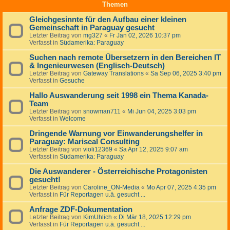
Themen
Gleichgesinnte für den Aufbau einer kleinen
Gemeinschaft in Paraguay gesucht
Letzter Beitrag von
mg327
«
Fr Jan 02, 2026 10:37 pm
Verfasst in
Südamerika: Paraguay
Suchen nach remote Übersetzern in den Bereichen IT
& Ingenieurwesen (Englisch-Deutsch)
Letzter Beitrag von
Gateway Translations
«
Sa Sep 06, 2025 3:40 pm
Verfasst in
Gesuche
Hallo Auswanderung seit 1998 ein Thema Kanada-
Team
Letzter Beitrag von
snowman711
«
Mi Jun 04, 2025 3:03 pm
Verfasst in
Welcome
Dringende Warnung vor Einwanderungshelfer in
Paraguay: Mariscal Consulting
Letzter Beitrag von
violi12369
«
Sa Apr 12, 2025 9:07 am
Verfasst in
Südamerika: Paraguay
Die Auswanderer - Österreichische Protagonisten
gesucht!
Letzter Beitrag von
Caroline_ON-Media
«
Mo Apr 07, 2025 4:35 pm
Verfasst in
Für Reportagen u.ä. gesucht ...
Anfrage ZDF-Dokumentation
Letzter Beitrag von
KimUhlich
«
Di Mär 18, 2025 12:29 pm
Verfasst in
Für Reportagen u.ä. gesucht ...