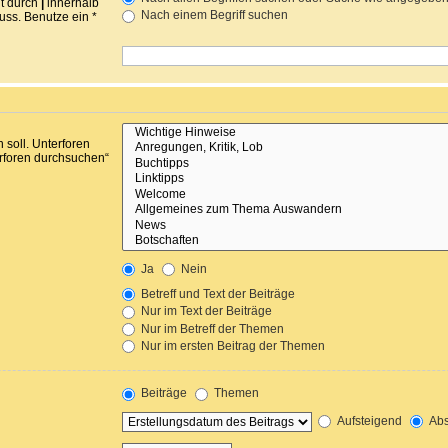
nt durch
|
innerhalb
Nach einem Begriff suchen
ss. Benutze ein *
soll. Unterforen
erforen durchsuchen“
Ja
Nein
Betreff und Text der Beiträge
Nur im Text der Beiträge
Nur im Betreff der Themen
Nur im ersten Beitrag der Themen
Beiträge
Themen
Aufsteigend
Abs