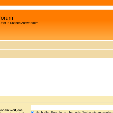
Forum
 User in Sachen Auswandern
vor ein Wort, das
Nach allen Begriffen suchen oder Suche wie angegebe