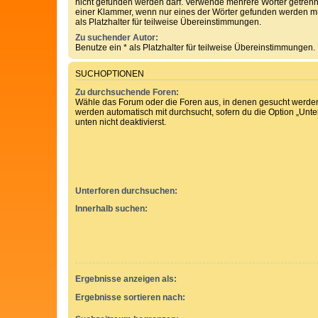
nicht gefunden werden darf. Verwende mehrere Wörter getren
einer Klammer, wenn nur eines der Wörter gefunden werden mu
als Platzhalter für teilweise Übereinstimmungen.
Zu suchender Autor:
Benutze ein * als Platzhalter für teilweise Übereinstimmungen.
SUCHOPTIONEN
Zu durchsuchende Foren:
Wähle das Forum oder die Foren aus, in denen gesucht werden 
werden automatisch mit durchsucht, sofern du die Option „Unt
unten nicht deaktivierst.
Unterforen durchsuchen:
Innerhalb suchen:
Ergebnisse anzeigen als:
Ergebnisse sortieren nach: