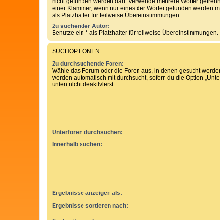
nicht gefunden werden darf. Verwende mehrere Wörter getren
einer Klammer, wenn nur eines der Wörter gefunden werden mu
als Platzhalter für teilweise Übereinstimmungen.
Zu suchender Autor:
Benutze ein * als Platzhalter für teilweise Übereinstimmungen.
SUCHOPTIONEN
Zu durchsuchende Foren:
Wähle das Forum oder die Foren aus, in denen gesucht werden 
werden automatisch mit durchsucht, sofern du die Option „Unt
unten nicht deaktivierst.
Unterforen durchsuchen:
Innerhalb suchen:
Ergebnisse anzeigen als:
Ergebnisse sortieren nach: