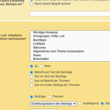
nt durch
|
innerhalb
Nach einem Begriff suchen
ss. Benutze ein *
soll. Unterforen
erforen durchsuchen“
Ja
Nein
Betreff und Text der Beiträge
Nur im Text der Beiträge
Nur im Betreff der Themen
Nur im ersten Beitrag der Themen
Beiträge
Themen
Aufsteigend
Abs