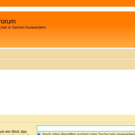
Forum
 User in Sachen Auswandern
vor ein Wort, das
Nach allen Begriffen suchen oder Suche wie angegebe