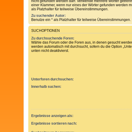
nicht gefunden werden darf. Verwende mehrere Wörter getren
einer Klammer, wenn nur eines der Wörter gefunden werden mu
als Platzhalter für teilweise Übereinstimmungen.
Zu suchender Autor:
Benutze ein * als Platzhalter für teilweise Übereinstimmungen.
SUCHOPTIONEN
Zu durchsuchende Foren:
Wähle das Forum oder die Foren aus, in denen gesucht werden 
werden automatisch mit durchsucht, sofern du die Option „Unt
unten nicht deaktivierst.
Unterforen durchsuchen:
Innerhalb suchen:
Ergebnisse anzeigen als:
Ergebnisse sortieren nach: