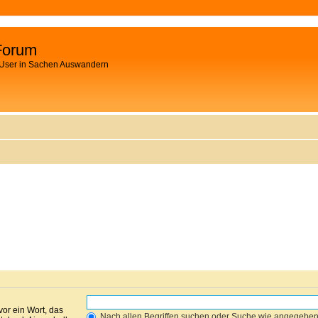
Forum
 User in Sachen Auswandern
vor ein Wort, das
Nach allen Begriffen suchen oder Suche wie angegebe