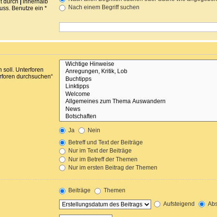
nt durch
|
innerhalb
Nach einem Begriff suchen
ss. Benutze ein *
soll. Unterforen
erforen durchsuchen“
Ja
Nein
Betreff und Text der Beiträge
Nur im Text der Beiträge
Nur im Betreff der Themen
Nur im ersten Beitrag der Themen
Beiträge
Themen
Aufsteigend
Abs