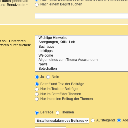
nt durch
|
innerhalb
Nach einem Begriff suchen
ss. Benutze ein *
soll. Unterforen
erforen durchsuchen“
Ja
Nein
Betreff und Text der Beiträge
Nur im Text der Beiträge
Nur im Betreff der Themen
Nur im ersten Beitrag der Themen
Beiträge
Themen
Aufsteigend
Abs