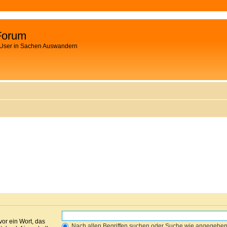
Forum
 User in Sachen Auswandern
vor ein Wort, das
Nach allen Begriffen suchen oder Suche wie angegebe