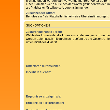
nicht gefunden werden darf. Verwende mehrere Wörter getren
einer Klammer, wenn nur eines der Wörter gefunden werden mu
als Platzhalter für teilweise Übereinstimmungen.
Zu suchender Autor:
Benutze ein * als Platzhalter für teilweise Übereinstimmungen.
SUCHOPTIONEN
Zu durchsuchende Foren:
Wähle das Forum oder die Foren aus, in denen gesucht werden 
werden automatisch mit durchsucht, sofern du die Option „Unt
unten nicht deaktivierst.
Unterforen durchsuchen:
Innerhalb suchen:
Ergebnisse anzeigen als:
Ergebnisse sortieren nach: