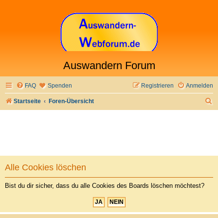
Auswandern Forum
FAQ
Spenden
Registrieren
Anmelden
S
Startseite
Foren-Übersicht
u
c
h
e
Alle Cookies löschen
Bist du dir sicher, dass du alle Cookies des Boards löschen möchtest?