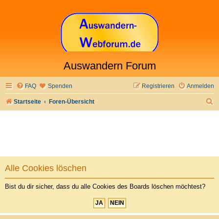
Auswandern Forum
FAQ
Spenden
Registrieren
Anmelden
S
Startseite
Foren-Übersicht
u
c
h
e
Alle Cookies löschen
Bist du dir sicher, dass du alle Cookies des Boards löschen möchtest?