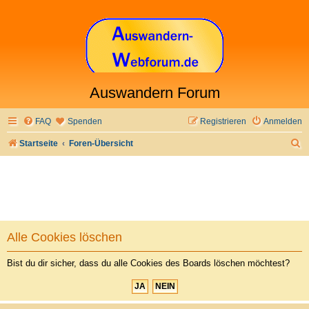
Auswandern Forum
FAQ
Spenden
Registrieren
Anmelden
S
Startseite
Foren-Übersicht
u
c
h
e
Alle Cookies löschen
Bist du dir sicher, dass du alle Cookies des Boards löschen möchtest?