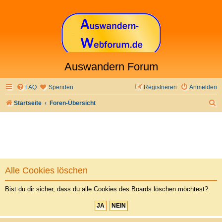
Auswandern Forum
FAQ
Spenden
Registrieren
Anmelden
S
Startseite
Foren-Übersicht
u
c
h
e
Alle Cookies löschen
Bist du dir sicher, dass du alle Cookies des Boards löschen möchtest?