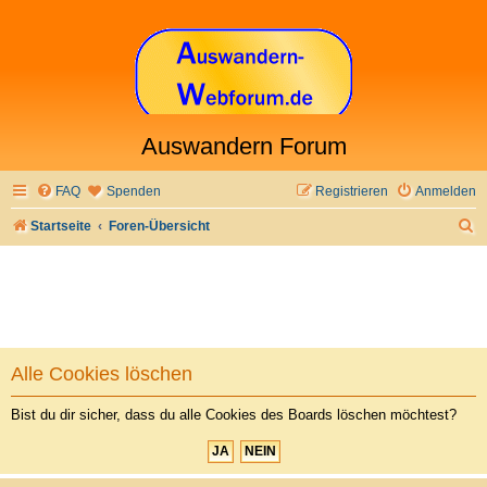
Auswandern Forum
FAQ
Spenden
Registrieren
Anmelden
S
Startseite
Foren-Übersicht
u
c
h
e
Alle Cookies löschen
Bist du dir sicher, dass du alle Cookies des Boards löschen möchtest?