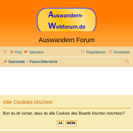
Auswandern Forum
FAQ
Spenden
Registrieren
Anmelden
S
Startseite
Foren-Übersicht
u
c
h
e
Alle Cookies löschen
Bist du dir sicher, dass du alle Cookies des Boards löschen möchtest?