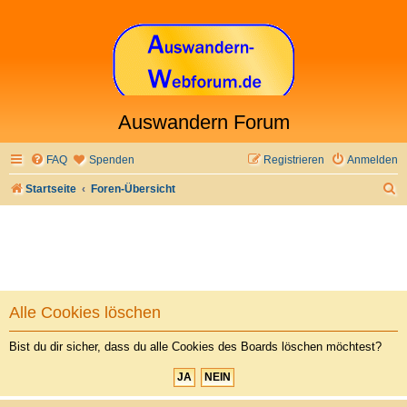
Auswandern Forum
FAQ
Spenden
Registrieren
Anmelden
S
Startseite
Foren-Übersicht
u
c
h
e
Alle Cookies löschen
Bist du dir sicher, dass du alle Cookies des Boards löschen möchtest?