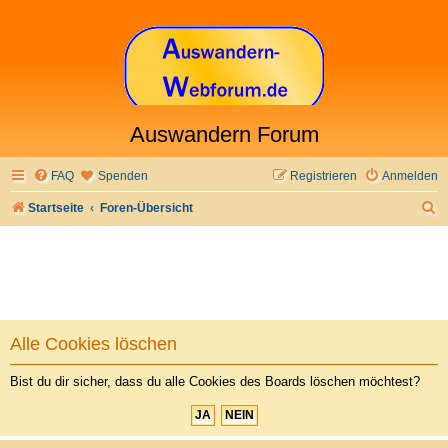
Auswandern Forum
FAQ
Spenden
Registrieren
Anmelden
S
Startseite
Foren-Übersicht
u
c
h
e
Alle Cookies löschen
Bist du dir sicher, dass du alle Cookies des Boards löschen möchtest?