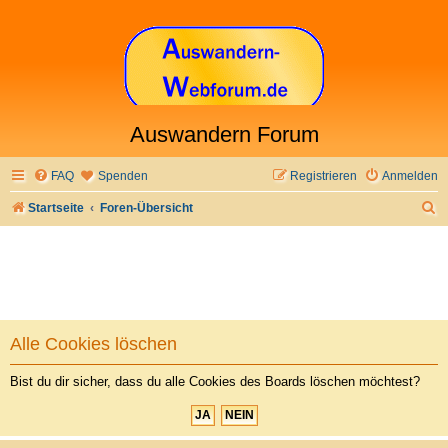
Auswandern Forum
FAQ
Spenden
Registrieren
Anmelden
S
Startseite
Foren-Übersicht
u
c
h
e
Alle Cookies löschen
Bist du dir sicher, dass du alle Cookies des Boards löschen möchtest?