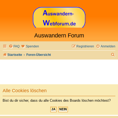
Auswandern Forum
FAQ
Spenden
Registrieren
Anmelden
S
Startseite
Foren-Übersicht
u
c
h
e
Alle Cookies löschen
Bist du dir sicher, dass du alle Cookies des Boards löschen möchtest?