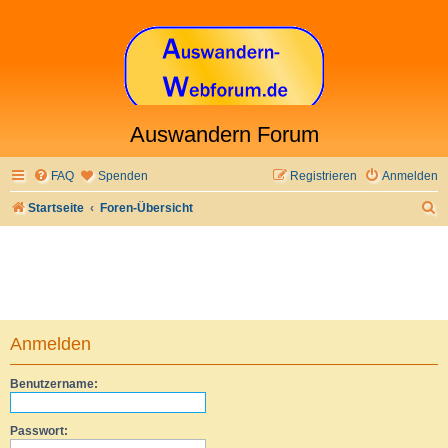
Auswandern Forum
FAQ
Spenden
Registrieren
Anmelden
S
Startseite
Foren-Übersicht
u
c
h
e
Anmelden
Benutzername:
Passwort: