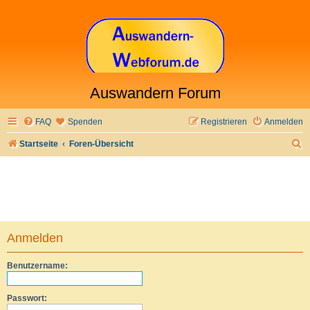
Auswandern Forum
FAQ
Spenden
Registrieren
Anmelden
S
Startseite
Foren-Übersicht
u
c
h
e
Anmelden
Benutzername:
Passwort: