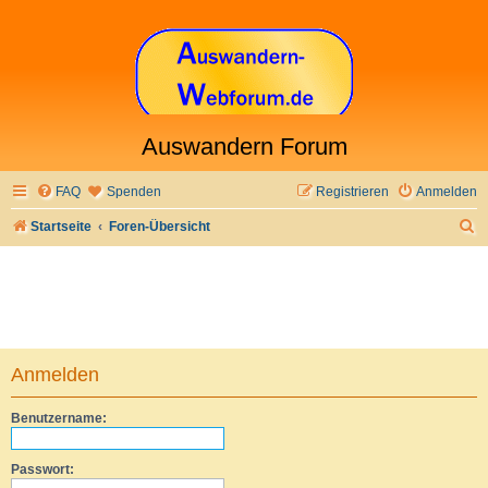
Auswandern Forum
FAQ
Spenden
Registrieren
Anmelden
S
Startseite
Foren-Übersicht
u
c
h
e
Anmelden
Benutzername:
Passwort: