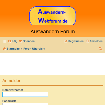
Auswandern Forum
FAQ
Spenden
Registrieren
Anmelden
S
Startseite
Foren-Übersicht
u
c
h
e
Anmelden
Benutzername:
Passwort: