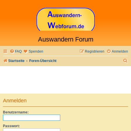
Auswandern Forum
FAQ
Spenden
Registrieren
Anmelden
S
Startseite
Foren-Übersicht
u
c
h
e
Anmelden
Benutzername:
Passwort: